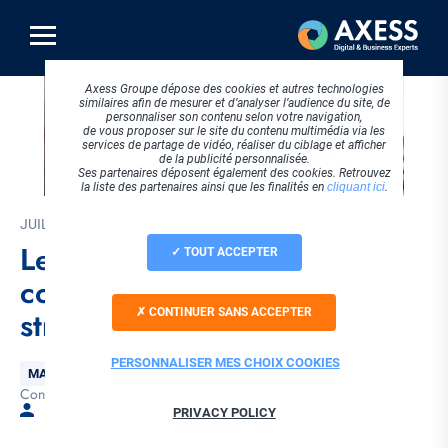
Aller
au
contenu
principal
Axess Groupe dépose des cookies et autres technologies
similaires afin de mesurer et d’analyser l’audience du site, de
personnaliser son contenu selon votre navigation,
de vous proposer sur le site du contenu multimédia via les
services de partage de vidéo, réaliser du ciblage et afficher
de la publicité personnalisée.
Ses partenaires déposent également des cookies. Retrouvez
la liste des partenaires ainsi que les finalités en
cliquant ici
.
JUILLET 2024
Les cocons sémantiques, ou
TOUT ACCEPTER
comment booster votre
stratégie de contenus SEO
CONTINUER SANS ACCEPTER
PERSONNALISER MES CHOIX COOKIES
Thématique
MARKETING DIGITAL
Conseils
SEO
Tags
Par Arnaud CHARBONNIER
PRIVACY POLICY