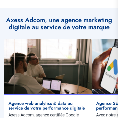
Axess Adcom, une agence marketing
digitale au service de votre marque
Illustration
Illustration
vignette
vignette
Agence web analytics & data au
Agence SEA
service de votre performance digitale
performan
Résumé
Axess Adcom, agence certifiée Google
Résumé
Avec notre 