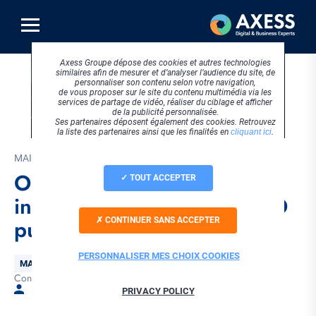
Aller
au
contenu
principal
Axess Groupe dépose des cookies et autres technologies
similaires afin de mesurer et d’analyser l’audience du site, de
personnaliser son contenu selon votre navigation,
de vous proposer sur le site du contenu multimédia via les
services de partage de vidéo, réaliser du ciblage et afficher
de la publicité personnalisée.
Ses partenaires déposent également des cookies. Retrouvez
la liste des partenaires ainsi que les finalités en
cliquant ici
.
MAI 2024
Optimisation du maillage
TOUT ACCEPTER
interne : une technique SEO
puissante
CONTINUER SANS ACCEPTER
PERSONNALISER MES CHOIX COOKIES
Thématique
MARKETING DIGITAL
Conseils
SEO
Tags
Par Laura RUSSO
PRIVACY POLICY