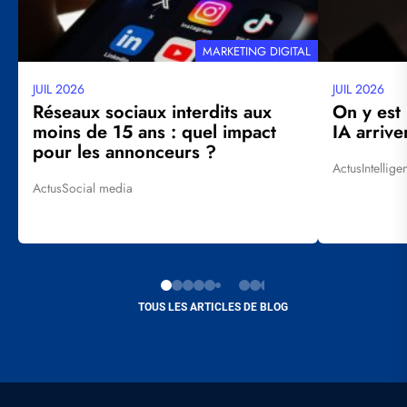
THÉMATIQUE
MARKETING DIGITAL
JUIL 2026
JUIL 2026
Date
Date
mise
mise
Réseaux sociaux interdits aux
On y est
à
à
moins de 15 ans : quel impact
IA arrive
jour
jour
pour les annonceurs ?
Actus
Intellige
Tags
Actus
Social media
Tags
TOUS LES ARTICLES DE BLOG