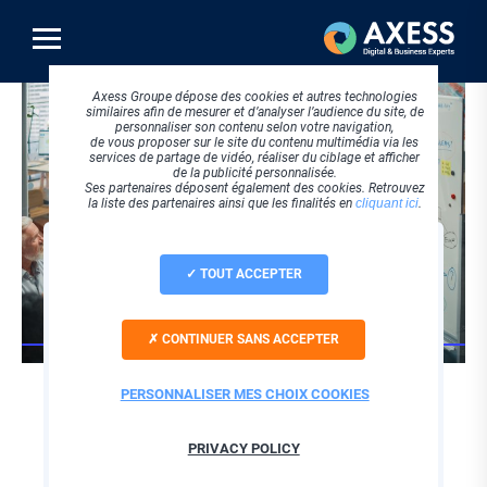
Aller
au
contenu
principal
Visuel
Axess Groupe dépose des cookies et autres technologies
principal
similaires afin de mesurer et d’analyser l’audience du site, de
personnaliser son contenu selon votre navigation,
de vous proposer sur le site du contenu multimédia via les
services de partage de vidéo, réaliser du ciblage et afficher
de la publicité personnalisée.
Ses partenaires déposent également des cookies. Retrouvez
la liste des partenaires ainsi que les finalités en
cliquant ici
.
REPLAY
TOUT ACCEPTER
Stratégies de
netlinking : les
CONTINUER SANS ACCEPTER
fondamentaux pour
une visibilité SEO
PERSONNALISER MES CHOIX COOKIES
maximale !
PRIVACY POLICY
Chapo
Le Netlinking, ou l'art de construire des liens