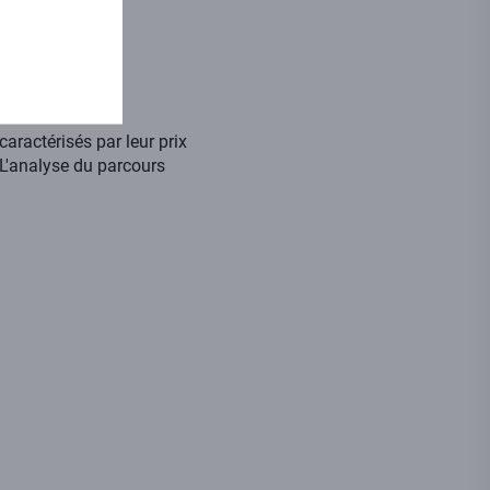
ue
caractérisés par leur prix
 L'analyse du parcours