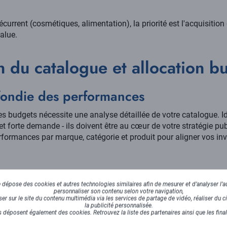
urrent (cosmétiques, alimentation), la priorité est l'acquisition
Value.
n du catalogue et allocation 
fondie des performances
es budgets nécessite une analyse détaillée de votre catalogue. Id
 forte demande - ils doivent être au cœur de votre stratégie publ
formances par marque, catégorie et produit pour aligner vos in
 déséquilibres
dépose des cookies et autres technologies similaires afin de mesurer et d’analyser l’au
personnaliser son contenu selon votre navigation,
er des inadéquations entre la contribution d'une catégorie au chif
r sur le site du contenu multimédia via les services de partage de vidéo, réaliser du ci
 exemple, si une gamme génère 60% de votre marge mais ne reço
la publicité personnalisée.
 déposent également des cookies. Retrouvez la liste des partenaires ainsi que les fina
rage s'impose.