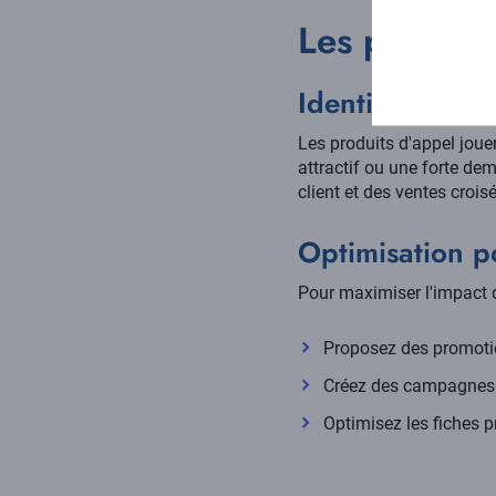
Les produits
Identification 
Les produits d'appel jouen
attractif ou une forte de
client et des ventes crois
Optimisation p
Pour maximiser l'impact d
Proposez des promotio
Créez des campagnes 
Optimisez les fiches p