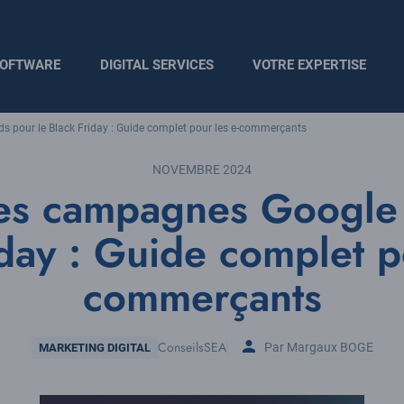
OFTWARE
DIGITAL SERVICES
VOTRE EXPERTISE
 pour le Black Friday : Guide complet pour les e-commerçants
NOVEMBRE 2024
es campagnes Google
day : Guide complet p
commerçants
Thématique
Conseils
SEA
Par Margaux BOGE
MARKETING DIGITAL
Tags