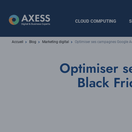
Aller
au
contenu
Navigation
CLOUD COMPUTING
S
principal
principale
Fil
Accueil
Blog
Marketing digital
Optimiser ses campagnes Google Ads
d'Ariane
Optimiser s
Black Fri