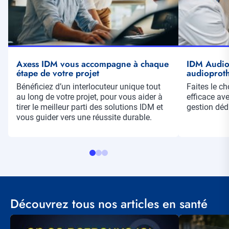
Axess IDM vous accompagne à chaque
IDM Audio,
étape de votre projet
audioproth
Résumé
Bénéficiez d’un interlocuteur unique tout
Résumé
Faites le ch
au long de votre projet, pour vous aider à
efficace ave
tirer le meilleur parti des solutions IDM et
gestion déd
vous guider vers une réussite durable.
Découvrez tous nos articles en santé
Visuel
Visuel
principal
principal