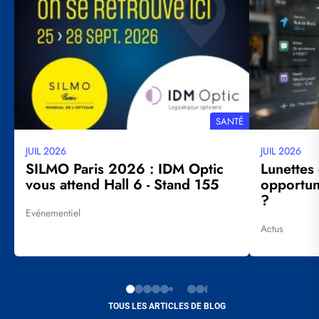
THÉMATIQUE
SANTÉ
JUIL 2026
JUIL 2026
Date
Date
mise
mise
SILMO Paris 2026 : IDM Optic
Lunettes
à
à
vous attend Hall 6 - Stand 155
opportuni
jour
jour
?
Evénementiel
Tags
Actus
Tags
TOUS LES ARTICLES DE BLOG