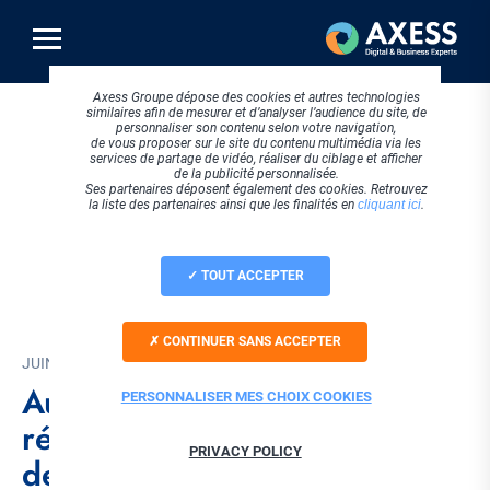
Aller
au
contenu
principal
Axess Groupe dépose des cookies et autres technologies
similaires afin de mesurer et d’analyser l’audience du site, de
personnaliser son contenu selon votre navigation,
de vous proposer sur le site du contenu multimédia via les
services de partage de vidéo, réaliser du ciblage et afficher
de la publicité personnalisée.
Ses partenaires déposent également des cookies. Retrouvez
la liste des partenaires ainsi que les finalités en
cliquant ici
.
TOUT ACCEPTER
CONTINUER SANS ACCEPTER
JUIN 2026
Audio et optique : où en est
PERSONNALISER MES CHOIX COOKIES
réellement la convergence
PRIVACY POLICY
des deux métiers ?