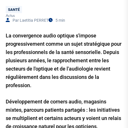
Thématique
SANTÉ
Actus
Tags
Par Laetitia PERRET
5 min
Temps
de
Lecture
La convergence audio optique s'impose
progressivement comme un sujet stratégique pour
les professionnels de la santé sensorielle. Depuis
plusieurs années, le rapprochement entre les
secteurs de l'optique et de l'audiologie revient
régulièrement dans les discussions de la
profession.
Développement de corners audio, magasins
mixtes, parcours patients partagés : les initiatives
se multiplient et certains acteurs y voient un relais
de croissance naturel pour les opticiens.