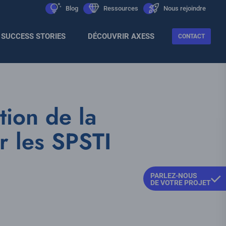
Men
icon
Blog
icon
Ressources
icon
Nous rejoindre
Sec
SUCCESS STORIES
DÉCOUVRIR AXESS
CONTACT
tion de la
r les SPSTI
PARLEZ-NOUS
DE VOTRE PROJET