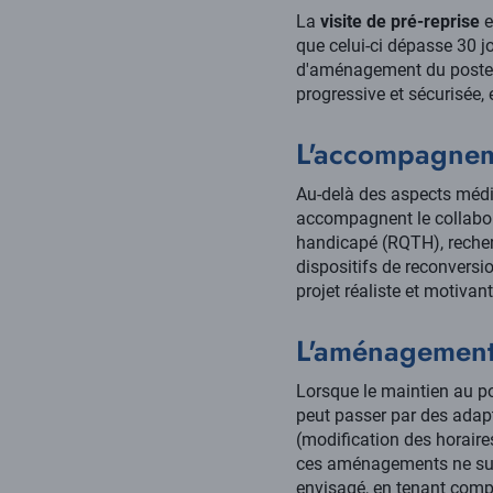
La
visite de pré-reprise
e
que celui-ci dépasse 30 jo
d'aménagement du poste et
progressive et sécurisée, 
L'accompagneme
Au-delà des aspects médi
accompagnent le collabor
handicapé (RQTH), recher
dispositifs de reconvers
projet réaliste et motivant
L'aménagement 
Lorsque le maintien au pos
peut passer par des adapt
(modification des horaires
ces aménagements ne suf
envisagé, en tenant comp