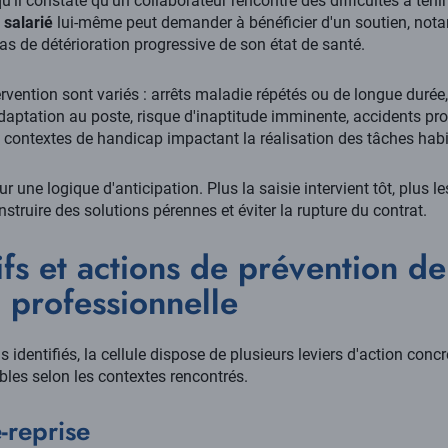
rsqu'il constate qu'un collaborateur rencontre des difficultés à ten
e
salarié
lui-même peut demander à bénéficier d'un soutien, not
s de détérioration progressive de son état de santé.
ervention sont variés : arrêts maladie répétés ou de longue durée,
adaptation au poste, risque d'inaptitude imminente, accidents p
 contextes de handicap impactant la réalisation des tâches habi
ur une logique d'anticipation. Plus la saisie intervient tôt, plu
struire des solutions pérennes et éviter la rupture du contrat.
ifs et actions de prévention de
 professionnelle
identifiés, la cellule dispose de plusieurs leviers d'action concr
bles selon les contextes rencontrés.
é-reprise