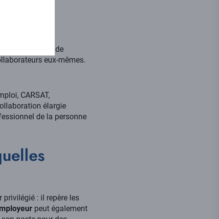
ariés en contexte de
collaborateurs eux-mêmes.
Emploi, CARSAT,
ollaboration élargie
fessionnel de la personne
quelles
 privilégié : il repère les
mployeur
peut également