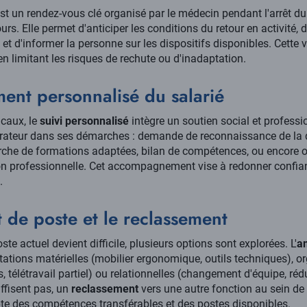
st un rendez-vous clé organisé par le médecin pendant l'arrêt du 
urs. Elle permet d'anticiper les conditions du retour en activité, 
 d'informer la personne sur les dispositifs disponibles. Cette vi
en limitant les risques de rechute ou d'inadaptation.
nt personnalisé du salarié
caux, le
suivi personnalisé
intègre un soutien social et professi
ateur dans ses démarches : demande de reconnaissance de la qu
che de formations adaptées, bilan de compétences, ou encore or
ion professionnelle. Cet accompagnement vise à redonner confian
.
de poste et le reclassement
te actuel devient difficile, plusieurs options sont explorées. L'
a
ations matérielles (mobilier ergonomique, outils techniques), o
, télétravail partiel) ou relationnelles (changement d'équipe, réd
fisent pas, un
reclassement
vers une autre fonction au sein de l
te des compétences transférables et des postes disponibles.