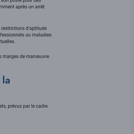
ir son poste pour des
amment après un arrêt
 restrictions d'aptitude
rofessionnels ou maladies
tuelles.
s les marges de manœuvre
 la
ets, prévus par le cadre