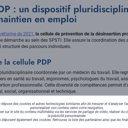
DP : un dispositif pluridiscipli
maintien en emploi
a réforme de 2021
,
la cellule de prévention de la désinsertion pr
te démarche au sein des SPSTI. Elle assure la coordination des 
i structuré des parcours individuels.
 la cellule PDP
pluridisciplinaire coordonnée par un médecin du travail. Elle reg
ers en santé au travail, ergonomes, psychologues du travail, ass
sertion professionnelle. Cette diversité de compétences permet 
l, social, organisationnel et technique.
dépose des cookies et autres technologies similaires afin de mesurer et d’analyser l’au
sciplinaire favorise une prise en charge globale du collaborateu
personnaliser son contenu selon votre navigation,
elles et les restrictions médicales, l'ergonome analyse les contr
r sur le site du contenu multimédia via les services de partage de vidéo, réaliser du ci
la publicité personnalisée.
ent concrètes. L'assistant social, quant à lui, accompagne la 
 déposent également des cookies. Retrouvez la liste des partenaires ainsi que les fina
 et l'oriente vers les dispositifs de soutien disponibles (reconn