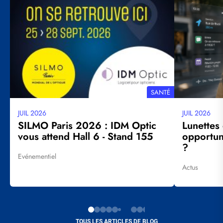
principal
principal
THÉMATIQUE
SANTÉ
JUIL 2026
JUIL 2026
Date
Date
mise
mise
SILMO Paris 2026 : IDM Optic
Lunettes
à
à
vous attend Hall 6 - Stand 155
opportuni
jour
jour
?
Evénementiel
Tags
Actus
Tags
TOUS LES ARTICLES DE BLOG