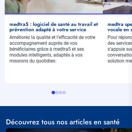
medtra5 : logiciel de santé au travail et
medtra spe
prévention adapté à votre service
vocale en s
Résumé
Améliorez la qualité et l’efficacité de votre
Résumé
Pour répond
accompagnement auprès de vos
des services
bénéficiaires grâce à medtra5 et ses
s’appuie su
modules intelligents, adaptés à vos
conversatio
missions du quotidien.
solution me
Découvrez tous nos articles en santé
Visuel
Visuel