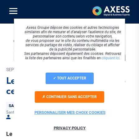
Aller
au
contenu
principal
Axess Groupe dépose des cookies et autres technologies
similaires afin de mesurer et d’analyser l’audience du site, de
personnaliser son contenu selon votre navigation,
de vous proposer sur le site du contenu multimédia via les
services de partage de vidéo, réaliser du ciblage et afficher
de la publicité personnalisée.
Ses partenaires déposent également des cookies. Retrouvez
la liste des partenaires ainsi que les finalités en
cliquant ici
.
SEPTEMBRE 2024
Le document unique, qu’est-
TOUT ACCEPTER
ce que c’est ?
CONTINUER SANS ACCEPTER
Thématique
SANTÉ
Santé au travail
Tags
PERSONNALISER MES CHOIX COOKIES
Par Laetitia PERRET
PRIVACY POLICY
Le Document Unique est un pilier central de la