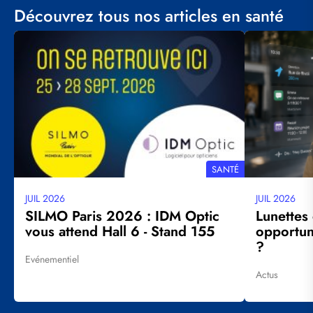
Découvrez tous nos articles en santé
Visuel
Visuel
principal
principal
THÉMATIQUE
SANTÉ
JUIL 2026
JUIL 2026
Date
Date
mise
mise
SILMO Paris 2026 : IDM Optic
Lunettes
à
à
vous attend Hall 6 - Stand 155
opportuni
jour
jour
?
Evénementiel
Tags
Actus
Tags