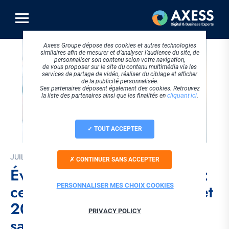
Aller
au
contenu
principal
Axess Groupe dépose des cookies et autres technologies
similaires afin de mesurer et d’analyser l’audience du site, de
personnaliser son contenu selon votre navigation,
de vous proposer sur le site du contenu multimédia via les
services de partage de vidéo, réaliser du ciblage et afficher
de la publicité personnalisée.
Ses partenaires déposent également des cookies. Retrouvez
la liste des partenaires ainsi que les finalités en
cliquant ici
.
TOUT ACCEPTER
JUILLET 2025
CONTINUER SANS ACCEPTER
Évolution fiche fin de visite :
ce qui a changé au 1er juillet
PERSONNALISER MES CHOIX COOKIES
2025 pour les services de
PRIVACY POLICY
santé au travail