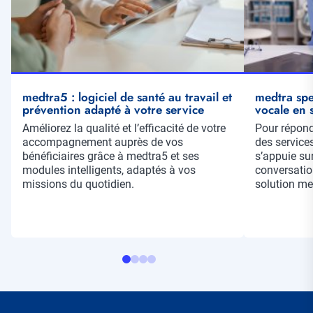
medtra5 : logiciel de santé au travail et
medtra spe
prévention adapté à votre service
vocale en s
Résumé
Améliorez la qualité et l’efficacité de votre
Résumé
Pour répond
accompagnement auprès de vos
des services
bénéficiaires grâce à medtra5 et ses
s’appuie su
modules intelligents, adaptés à vos
conversatio
missions du quotidien.
solution me