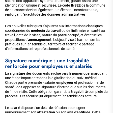
salarié doit apparaître systématiquement, garantissant une
identification unique et sécurisée. Le
code INSEE
de la commune
de naissance devient également un élément incontournable,
renforçant l'exactitude des données administratives.
Ces nouvelles rubriques s'ajoutent aux informations classiques :
coordonnées du
médecin du travail
ou de l'
infirmier
en santé au
travail, date de la visite, nature du
poste
occupé, et éventuelles
propositions d'
aménagement
. L'objectif vise à harmoniser les
pratiques sur l'ensemble du territoire et faciliter le partage
d'informations entre professionnels de santé.
Signature numérique : une traçabilité
renforcée pour employeurs et salariés
La
signature
des documents évolue vers le
numérique
, marquant
une étape importante dans la digitalisation du suivi médical.
Chaque partie prenante - salarié,
employeur
et professionnel de
santé - doit apposer sa signature électronique sur les documents
de fin de visite. Cette obligation garantit la
traçabilité
complète du
processus et sécurise juridiquement l'ensemble des acteurs.
Le salarié dispose d'un délai de réflexion pour signer
numériquement son
attestation
ou son avis d'
aptitude
. Cette