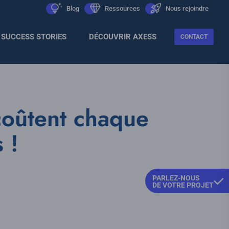
Men
icon
Blog
icon
Ressources
icon
Nous rejoindre
Sec
SUCCESS STORIES
DÉCOUVRIR AXESS
CONTACT
coûtent chaque
 !
PARLEZ-NOUS
DE VOTRE PROJET