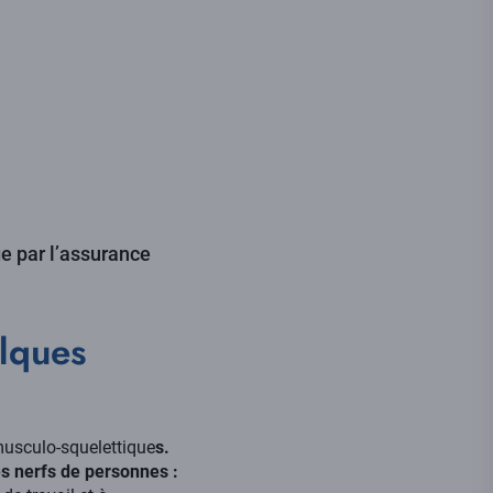
e par l’assurance
elques
 musculo-squelettique
s.
es nerfs de personnes :