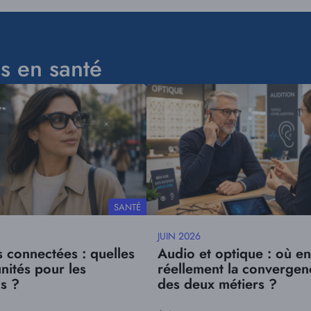
s en santé
Visuel
principal
THÉMATIQUE
SANTÉ
JUIN 2026
Date
s connectées : quelles
Audio et optique : où en
mise
nités pour les
réellement la convergen
à
ns ?
des deux métiers ?
jour