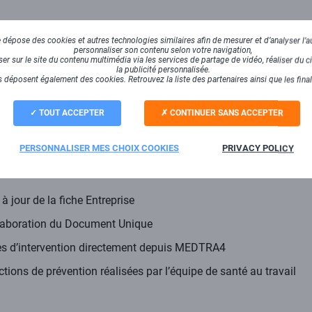
on peut être mise en place afin de réduire les risques liés a
dépose des cookies et autres technologies similaires afin de mesurer et d’analyser l’au
personnaliser son contenu selon votre navigation,
 vie des salariés et ainsi la qualité des produits ou services pro
r sur le site du contenu multimédia via les services de partage de vidéo, réaliser du ci
nt permettre de former et informer les salariés sur les mesures
la publicité personnalisée.
 déposent également des cookies. Retrouvez la liste des partenaires ainsi que les fina
là, des actions adaptées de prévention pourront être mises en pl
travail ou encore sur l’organisation de la production et l’organis
TOUT ACCEPTER
CONTINUER SANS ACCEPTER
précisément les salariés afin d’assurer une réelle prévention d
PERSONNALISER MES CHOIX COOKIES
PRIVACY POLICY
t les troubles musculo-squelettiques. Des fonctionnalités dédié
ées au cœur de MEDTRA4, visant à renforcer la démarche de prév
à jour de la fiche Entreprise
élaboration du Document Unique
s d’intervention directement depuis MEDTRA4
ctions de prévention réalisées par l’équipe de santé au travail