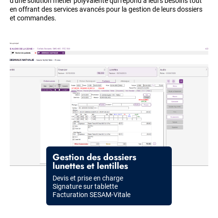
d'une solution métier polyvalente qui répond à leurs besoins tout
en offrant des services avancés pour la gestion de leurs dossiers
et commandes.
Item
Image
Im
Carrousel
Title
Gestion des dossiers
lunettes et lentilles
Description
Devis et prise en charge
Signature sur tablette
Facturation SESAM-Vitale