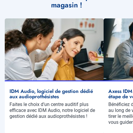
magasin !
Illustration
Illustration
vignette
vignette
IDM Audio, logiciel de gestion dédié
Axess IDM
aux audioprothésistes
étape de v
Résumé
Faites le choix d’un centre auditif plus
Résumé
Bénéficiez d
efficace avec IDM Audio, notre logiciel de
au long de v
gestion dédié aux audioprothésistes !
tirer le mei
vous guider