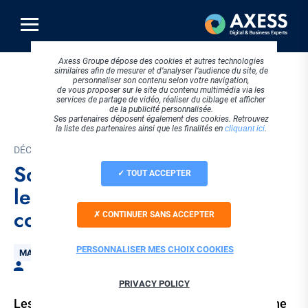
Aller
au
contenu
principal
Axess Groupe dépose des cookies et autres technologies
similaires afin de mesurer et d’analyser l’audience du site, de
personnaliser son contenu selon votre navigation,
de vous proposer sur le site du contenu multimédia via les
services de partage de vidéo, réaliser du ciblage et afficher
de la publicité personnalisée.
Ses partenaires déposent également des cookies. Retrouvez
la liste des partenaires ainsi que les finalités en
cliquant ici
.
DÉCEMBRE 2021
Soldes d’hiver 2021 : 3
TOUT ACCEPTER
leviers essentiels de l’e-
commerce
CONTINUER SANS ACCEPTER
PERSONNALISER MES CHOIX COOKIES
Thématique
MARKETING DIGITAL
Par Emeline PEYSSON
PRIVACY POLICY
Les comportements des consommateurs en ligne