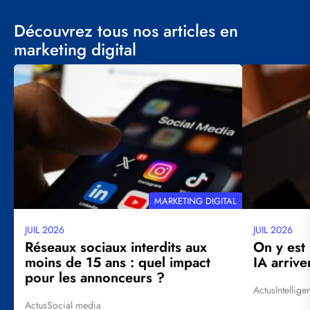
Découvrez tous nos articles en
marketing digital
Visuel
Visuel
principal
principal
THÉMATIQUE
MARKETING DIGITAL
JUIL 2026
JUIL 2026
Date
Date
mise
mise
Réseaux sociaux interdits aux
On y est
à
à
moins de 15 ans : quel impact
IA arrive
jour
jour
pour les annonceurs ?
Actus
Intellige
Tags
Actus
Social media
Tags