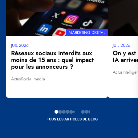
THÉMATIQUE
MARKETING DIGITAL
JUIL 2026
JUIL 2026
Date
Date
mise
mise
Réseaux sociaux interdits aux
On y est
à
à
moins de 15 ans : quel impact
IA arrive
jour
jour
pour les annonceurs ?
Actus
Intellige
Tags
Actus
Social media
Tags
TOUS LES ARTICLES DE BLOG