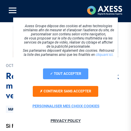
Aller
au
contenu
principal
Axess Groupe dépose des cookies et autres technologies
similaires afin de mesurer et d’analyser l’audience du site, de
personnaliser son contenu selon votre navigation,
de vous proposer sur le site du contenu multimédia via les
services de partage de vidéo, réaliser du ciblage et afficher
de la publicité personnalisée.
Ses partenaires déposent également des cookies. Retrouvez
la liste des partenaires ainsi que les finalités en
cliquant ici
.
OCTOBRE 2015
Réseaux Sociaux : Facebook
TOUT ACCEPTER
monte en puissance sur la
vente en ligne
CONTINUER SANS ACCEPTER
PERSONNALISER MES CHOIX COOKIES
Thématique
MARKETING DIGITAL
PRIVACY POLICY
Si Facebook est depuis longtemps un outil