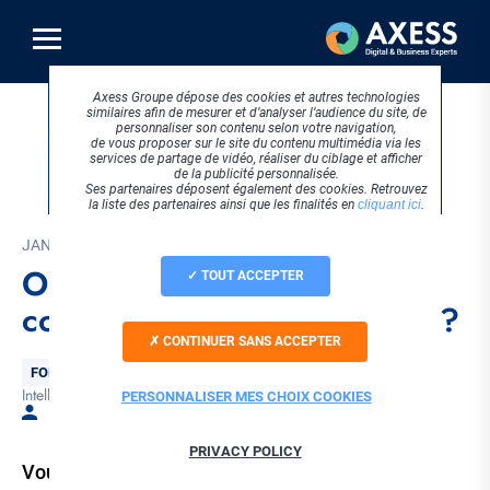
Aller
au
contenu
principal
Axess Groupe dépose des cookies et autres technologies
similaires afin de mesurer et d’analyser l’audience du site, de
personnaliser son contenu selon votre navigation,
de vous proposer sur le site du contenu multimédia via les
services de partage de vidéo, réaliser du ciblage et afficher
de la publicité personnalisée.
Ses partenaires déposent également des cookies. Retrouvez
la liste des partenaires ainsi que les finalités en
cliquant ici
.
JANVIER 2024
Organisme de formation :
TOUT ACCEPTER
comment tirer profit de l’IA ?
CONTINUER SANS ACCEPTER
Thématique
FORMATION & EDUCATION
Intelligence artificielle
Tags
PERSONNALISER MES CHOIX COOKIES
Par Laetitia PERRET
PRIVACY POLICY
Vous êtes un organisme de formation ? Vous