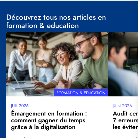
Découvrez tous nos articles en
formation & education
Visuel
Visuel
principal
principal
THÉMATIQUE
FORMATION & EDUCATION
JUIL 2026
JUIN 2026
Date
Date
mise
mise
Émargement en formation :
Audit cer
à
à
comment gagner du temps
7 erreur
jour
jour
grâce à la digitalisation
les éviter