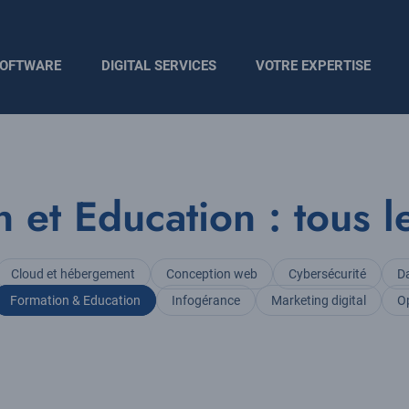
OFTWARE
DIGITAL SERVICES
VOTRE EXPERTISE
 et Education : tous le
Cloud et hébergement
Conception web
Cybersécurité
Da
Formation & Education
Infogérance
Marketing digital
O