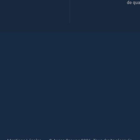
de qua
AXESS
CONTACT
RECRUTEMENT
RGPD
PLAN DU SITE
GESTION DES COOKIES