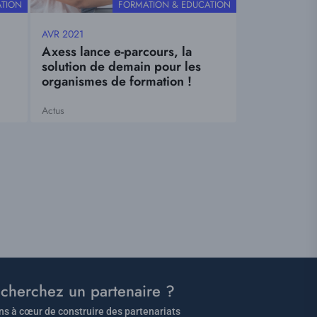
THÉMATIQUE
ATION
FORMATION & EDUCATION
AVR 2021
Date
Axess lance e-parcours, la
mise
solution de demain pour les
à
organismes de formation !
jour
Actus
Tags
cherchez un partenaire ?
s à cœur de construire des partenariats