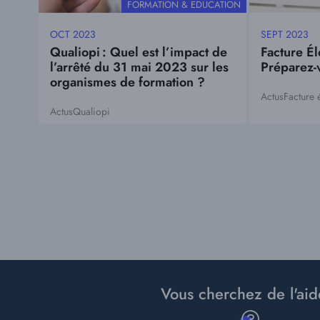
THÉMATIQUE
FORMATION & EDUCATION
OCT 2023
SEPT 2023
Date
Date
Qualiopi : Quel est l’impact de
Facture É
mise
mise
l’arrêté du 31 mai 2023 sur les
Préparez-v
à
à
organismes de formation ?
jour
jour
Actus
Facture 
Tags
Actus
Qualiopi
Tags
Pagination
Vous cherchez de l'aid