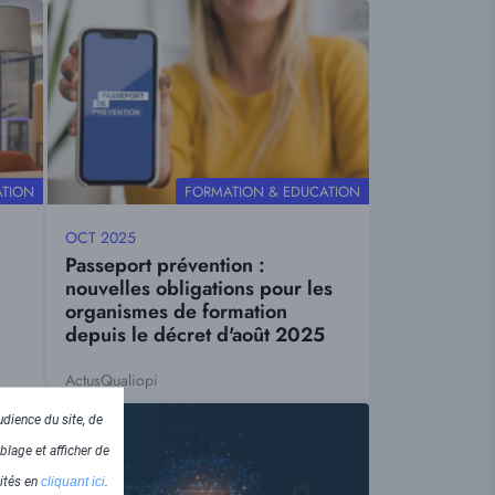
Visuel
principal
THÉMATIQUE
ATION
FORMATION & EDUCATION
OCT 2025
Date
Passeport prévention :
mise
nouvelles obligations pour les
à
organismes de formation
jour
depuis le décret d'août 2025
Actus
Qualiopi
Tags
Visuel
dience du site, de
principal
blage et afficher de
lités en
cliquant ici
.