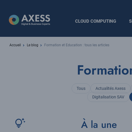
Aller
au
contenu
Navigation
CLOUD COMPUTING
S
principal
principale
Fil
Accueil
Le blog
Formation et Education : tous les articles
d'Ariane
Formation
Tous
Actualités Axess
Digitalisation SAV
À la une