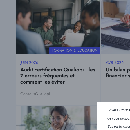
Visuel
Visuel
principal
principal
THÉMATIQUE
FORMATION & EDUCATION
JUIN 2026
AVR 2026
Date
Date
Audit certification Qualiopi : les
Un bilan 
mise
mise
7 erreurs fréquentes et
financier s
à
à
comment les éviter
jour
jour
Conseils
Qualiopi
Tags
Visuel
Visuel
Axess Groupe 
principal
principal
de vous propose
Ses partenaires