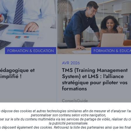
Visuel
principal
THÉMATIQUE
THÉMATIQUE
FORMATION & EDUCATION
FORMATION & EDUC
AVR 2026
Date
pédagogique et
TMS (Training Management
mise
implifié !
System) et LMS : l'alliance
à
stratégique pour piloter vos
jour
formations
Conseils
Guide
Tags
Visuel
dépose des cookies et autres technologies similaires afin de mesurer et d’analyser l’au
personnaliser son contenu selon votre navigation,
principal
r sur le site du contenu multimédia via les services de partage de vidéo, réaliser du ci
la publicité personnalisée.
 déposent également des cookies. Retrouvez la liste des partenaires ainsi que les fina