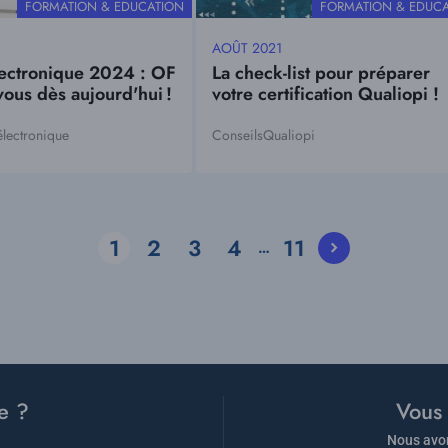
THÉMATIQUE
THÉMATIQUE
FORMATION & EDUCATION
FORMATION & EDUC
AOÛT 2021
Date
lectronique 2024 : OF
La check-list pour préparer
mise
ous dès aujourd'hui !
votre certification Qualiopi !
à
jour
électronique
Conseils
Qualiopi
Tags
1
2
3
4
11
…
Current
Page
Page
Page
Page
page
e ?
Vous 
Nous avon