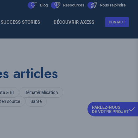
Men
icon
Blog
icon
Ressources
icon
Nous rejoindre
Sec
SUCCESS STORIES
DÉCOUVRIR AXESS
CONTACT
s articles
ta & BI
Dématérialisation
pen source
Santé
PARLEZ-NOUS
DE VOTRE PROJET