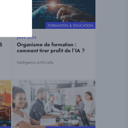
THÉMATIQUE
ATION
FORMATION & EDUCATION
JANV 2024
Date
S
Organisme de formation :
mise
comment tirer profit de l’IA ?
à
jour
Intelligence artificielle
Tags
Visuel
principal