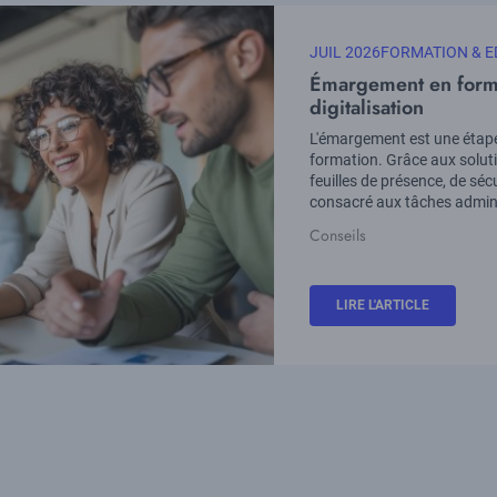
DATE
JUIL 2026
THÉMATIQUE
FORMATION & E
MISE
Émargement en forma
À
digitalisation
JOUR
Chapo
L'émargement est une étape
formation. Grâce aux soluti
feuilles de présence, de séc
consacré aux tâches admini
Conseils
Tags
LIRE L'ARTICLE