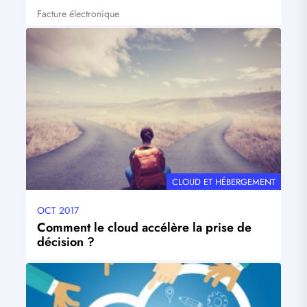
Facture électronique
Tags
Visuel
principal
THÉMATIQUE
CLOUD ET HÉBERGEMENT
OCT 2017
Date
mise
Comment le cloud accélère la prise de
à
décision ?
jour
Visuel
principal