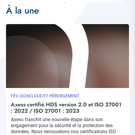
données de santé, DevOps...
À la une
Visuel
principal
DATE
FÉV 2026
THÉMATIQUE
CLOUD ET HÉBERGEMENT
MISE
Axess certifié HDS version 2.0 et ISO 27001
À
: 2022 / ISO 27001 : 2023
JOUR
Chapo
Axess franchit une nouvelle étape dans son
engagement pour la sécurité et la protection des
données. Nous renouvelons nos certifications ISO