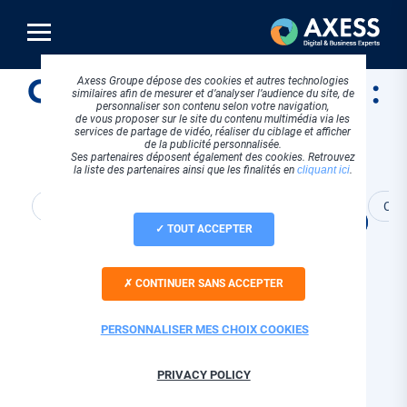
Aller
au
contenu
principal
Cloud et hébergement :
Axess Groupe dépose des cookies et autres technologies
similaires afin de mesurer et d’analyser l’audience du site, de
personnaliser son contenu selon votre navigation,
tous les articles
de vous proposer sur le site du contenu multimédia via les
services de partage de vidéo, réaliser du ciblage et afficher
de la publicité personnalisée.
Ses partenaires déposent également des cookies. Retrouvez
la liste des partenaires ainsi que les finalités en
cliquant ici
.
Tous
Actualités Axess
Con
Cloud et hébergement
TOUT ACCEPTER
CONTINUER SANS ACCEPTER
PERSONNALISER MES CHOIX COOKIES
A travers nos articles de blog, retrouvez des
actualités et conseils en lien avec le cloud et
PRIVACY POLICY
l'hébergement : cloud souverain, hébergement de