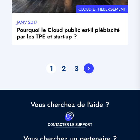
THÉMATIQUE
CLOUD ET HÉBERGEMENT
JANV 2017
Date
mise
Pourquoi le Cloud public est-il plébiscité
à
par les TPE et start-up ?
jour
Pagination
1
2
3
Current
Page
Page
page
Vous cherchez de l'aide ?
CONTACTER LE SUPPORT
Vous cherchez un partenaire ?