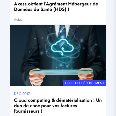
mise
Axess obtient l’Agrément Hébergeur de
à
Données de Santé (HDS) !
jour
Actus
Tags
Visuel
principal
THÉMATIQUE
CLOUD ET HÉBERGEMENT
DÉC 2017
Date
mise
Cloud computing & dématérialisation : Un
à
duo de choc pour vos factures
jour
fournisseurs !