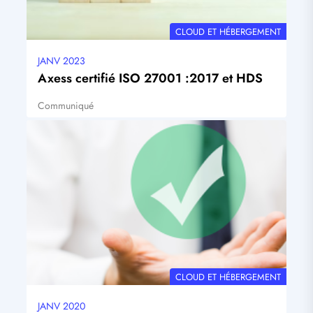
THÉMATIQUE
CLOUD ET HÉBERGEMENT
JANV 2023
Date
mise
Axess certifié ISO 27001 :2017 et HDS
à
jour
Communiqué
Tags
Visuel
principal
THÉMATIQUE
CLOUD ET HÉBERGEMENT
JANV 2020
Date