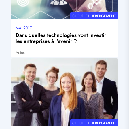
THÉMATIQUE
CLOUD ET HÉBERGEMENT
MAI 2017
Date
mise
Dans quelles technologies vont investir
à
les entreprises à l’avenir ?
jour
Actus
Tags
Visuel
principal
THÉMATIQUE
CLOUD ET HÉBERGEMENT