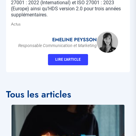
27001 : 2022 (International) et ISO 27001 : 2023
(Europe) ainsi qu’HDS version 2.0 pour trois années
supplémentaires.
Actus
Tags
EMELINE PEYSSON
Responsable Communication et Marketing
LIRE L'ARTICLE
Tous les articles
Visuel
principal