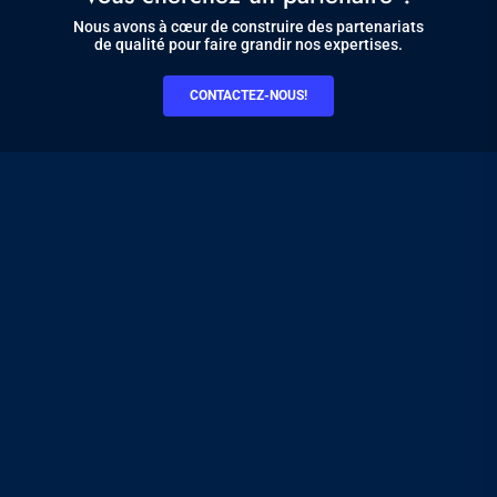
Nous avons à cœur de construire des partenariats
de qualité pour faire grandir nos expertises.
CONTACTEZ-NOUS!
Pied
AXESS
de
CONTACT
page
RECRUTEMENT
RGPD
PLAN DU SITE
GESTION DES COOKIES