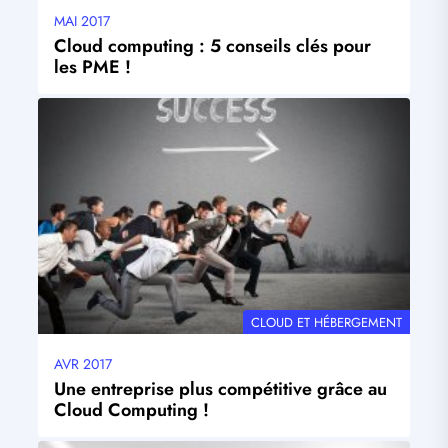
MAI 2017
Date
mise
Cloud computing : 5 conseils clés pour
à
les PME !
jour
Visuel
principal
THÉMATIQUE
CLOUD ET HÉBERGEMENT
AVR 2017
Date
mise
Une entreprise plus compétitive grâce au
à
Cloud Computing !
jour