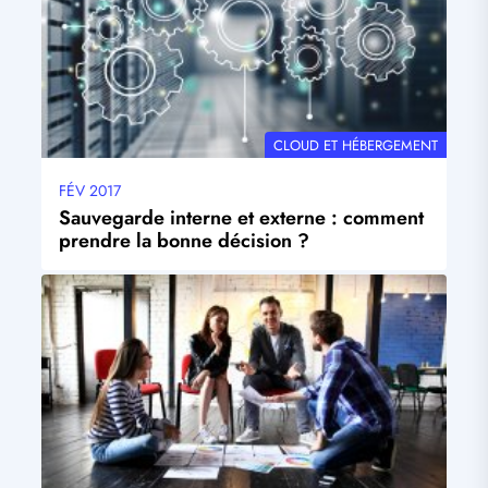
THÉMATIQUE
CLOUD ET HÉBERGEMENT
FÉV 2017
Date
mise
Sauvegarde interne et externe : comment
à
prendre la bonne décision ?
jour
Visuel
principal