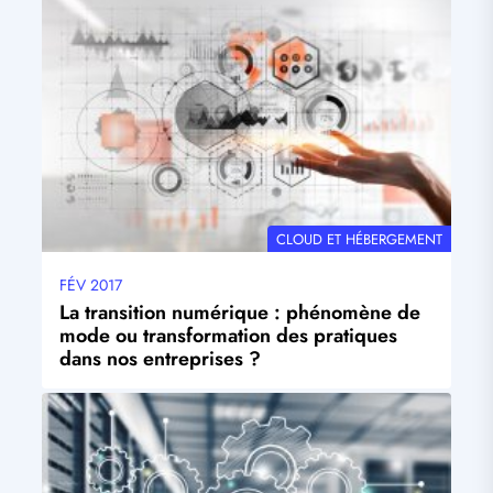
Visuel
principal
THÉMATIQUE
CLOUD ET HÉBERGEMENT
FÉV 2017
Date
mise
La transition numérique : phénomène de
à
mode ou transformation des pratiques
jour
dans nos entreprises ?
Visuel
principal