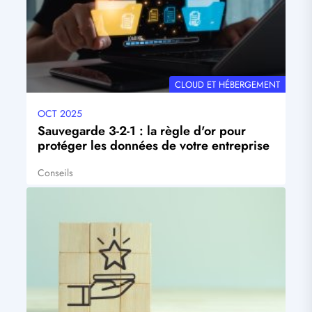
THÉMATIQUE
CLOUD ET HÉBERGEMENT
OCT 2025
Date
mise
Sauvegarde 3-2-1 : la règle d'or pour
à
protéger les données de votre entreprise
jour
Conseils
Tags
Visuel
principal