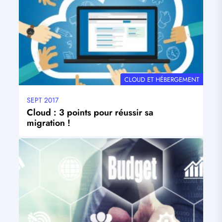
THÉMATIQUE
CLOUD ET HÉBERGEMENT
SEPT 2017
Date
mise
Cloud : 3 points pour réussir sa
à
migration !
jour
Visuel
principal