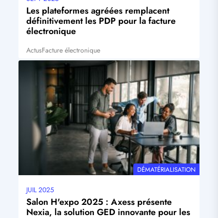
mise
Les plateformes agréées remplacent
à
définitivement les PDP pour la facture
jour
électronique
Actus
Facture électronique
Tags
Visuel
principal
THÉMATIQUE
DÉMATÉRIALISATION
JUIL 2025
Date
mise
Salon H'expo 2025 : Axess présente
à
Nexia, la solution GED innovante pour les
jour