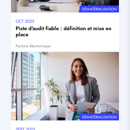
THÉMATIQUE
DÉMATÉRIALISATION
OCT 2025
Date
mise
Piste d'audit fiable : définition et mise en
à
place
jour
Facture électronique
Tags
Visuel
principal
THÉMATIQUE
DÉMATÉRIALISATION
SEPT 2025
Date