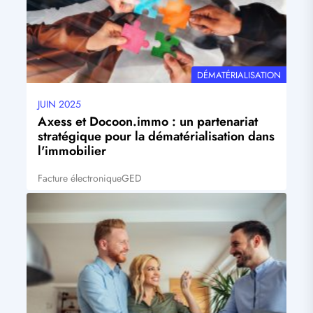
THÉMATIQUE
DÉMATÉRIALISATION
JUIN 2025
Date
mise
Axess et Docoon.immo : un partenariat
à
stratégique pour la dématérialisation dans
jour
l'immobilier
Facture électronique
GED
Tags
Visuel
principal