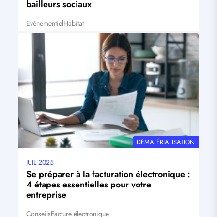
bailleurs sociaux
Evénementiel
Habitat
Tags
Visuel
principal
THÉMATIQUE
DÉMATÉRIALISATION
JUIL 2025
Date
mise
Se préparer à la facturation électronique :
à
4 étapes essentielles pour votre
jour
entreprise
Conseils
Facture électronique
Tags