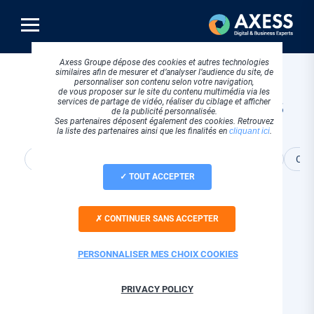
Aller
au
contenu
principal
Dématérialisation et
Axess Groupe dépose des cookies et autres technologies
similaires afin de mesurer et d’analyser l’audience du site, de
personnaliser son contenu selon votre navigation,
GED : tous les articles
de vous proposer sur le site du contenu multimédia via les
services de partage de vidéo, réaliser du ciblage et afficher
de la publicité personnalisée.
Ses partenaires déposent également des cookies. Retrouvez
la liste des partenaires ainsi que les finalités en
cliquant ici
.
Tous
Actualités Axess
Cloud et hébergement
Con
TOUT ACCEPTER
CONTINUER SANS ACCEPTER
PERSONNALISER MES CHOIX COOKIES
Retrouvez nos conseils et actualités à travers nos
différentes articles de blog dédiés à la
PRIVACY POLICY
dématérialisation, gestion documentaire, workflow