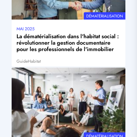
THÉMATIQUE
DÉMATÉRIALISATION
MAI 2025
Date
mise
La dématérialisation dans l'habitat social :
à
révolutionner la gestion documentaire
jour
pour les professionnels de l'immobilier
Guide
Habitat
Tags
Visuel
principal
THÉMATIQUE
DÉMATÉRIALISATION