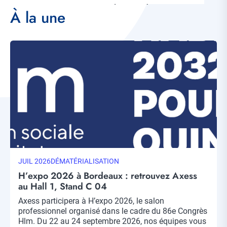
métiers, facture électronique, GED open source...
À la une
Visuel
principal
DATE
JUIL 2026
THÉMATIQUE
DÉMATÉRIALISATION
MISE
H’expo 2026 à Bordeaux : retrouvez Axess
À
au Hall 1, Stand C 04
JOUR
Chapo
Axess participera à H’expo 2026, le salon
professionnel organisé dans le cadre du 86e Congrès
Hlm. Du 22 au 24 septembre 2026, nos équipes vous