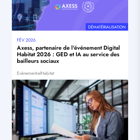
THÉMATIQUE
DÉMATÉRIALISATION
FÉV 2026
Date
mise
Axess, partenaire de l'événement Digital
à
Habitat 2026 : GED et IA au service des
jour
bailleurs sociaux
Evénementiel
Habitat
Tags
Visuel
principal