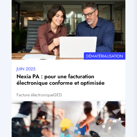
THÉMATIQUE
DÉMATÉRIALISATION
JUIN 2025
Date
mise
Nexia PA : pour une facturation
à
électronique conforme et optimisée
jour
Facture électronique
GED
Tags
Visuel
principal