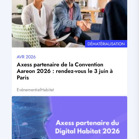
THÉMATIQUE
DÉMATÉRIALISATION
AVR 2026
Date
mise
Axess partenaire de la Convention
à
Aareon 2026 : rendez-vous le 3 juin à
jour
Paris
Evénementiel
Habitat
Tags
Visuel
principal