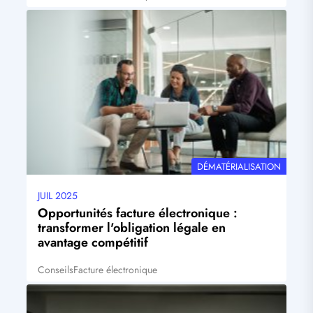
Visuel
principal
THÉMATIQUE
DÉMATÉRIALISATION
JUIL 2025
Date
mise
Opportunités facture électronique :
à
transformer l'obligation légale en
jour
avantage compétitif
Conseils
Facture électronique
Tags
Visuel
principal