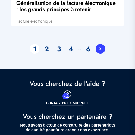
mise
Généralisation de la facture électronique
à
: les grands principes à retenir
jour
Facture électronique
Tags
Pagination
1
2
3
4
6
…
Current
Page
Page
Page
Page
page
Vous cherchez de l'aide ?
CONTACTER LE SUPPORT
Vous cherchez un partenaire ?
Nous avons à cœur de construire des partenariats
de qualité pour faire grandir nos expertises.