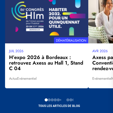
THÉMATIQUE
DÉMATÉRIALISATION
JUIL 2026
AVR 2026
Date
Date
mise
mise
H’expo 2026 à Bordeaux :
Axess pa
à
à
retrouvez Axess au Hall 1, Stand
Conventi
jour
jour
C 04
rendez-vo
Actus
Evénementiel
Evénementiel
Tags
Tags
TOUS LES ARTICLES DE BLOG