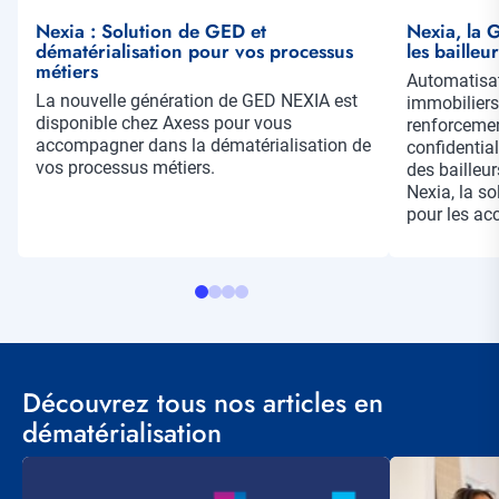
Nexia : Solution de GED et
Nexia, la 
dématérialisation pour vos processus
les bailleu
métiers
Résumé
Automatisa
Résumé
La nouvelle génération de GED NEXIA est
immobiliers
disponible chez Axess pour vous
renforcement
accompagner dans la dématérialisation de
confidentia
vos processus métiers.
des bailleu
Nexia, la s
pour les ac
Découvrez tous nos articles en
dématérialisation
Visuel
Visuel
principal
principal