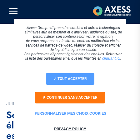
Aller
au
contenu
principal
Axess Groupe dépose des cookies et autres technologies
similaires afin de mesurer et d’analyser l’audience du site, de
personnaliser son contenu selon votre navigation,
de vous proposer sur le site du contenu multimédia via les
services de partage de vidéo, réaliser du ciblage et afficher
de la publicité personnalisée.
Ses partenaires déposent également des cookies. Retrouvez
la liste des partenaires ainsi que les finalités en
cliquant ici
.
TOUT ACCEPTER
CONTINUER SANS ACCEPTER
JUILLET 2025
Se préparer à la facturation
PERSONNALISER MES CHOIX COOKIES
électronique : 4 étapes
PRIVACY POLICY
essentielles pour votre