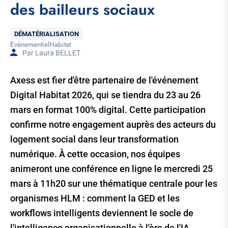
des bailleurs sociaux
Thématique
DÉMATÉRIALISATION
Evénementiel
Habitat
Tags
Par Laura BELLET
Axess est fier d'être partenaire de l'événement
Digital Habitat 2026, qui se tiendra du 23 au 26
mars en format 100% digital. Cette participation
confirme notre engagement auprès des acteurs du
logement social dans leur transformation
numérique. À cette occasion, nos équipes
animeront une conférence en ligne le mercredi 25
mars à 11h20 sur une thématique centrale pour les
organismes HLM : comment la GED et les
workflows intelligents deviennent le socle de
l'intelligence organisationnelle à l'ère de l'IA.