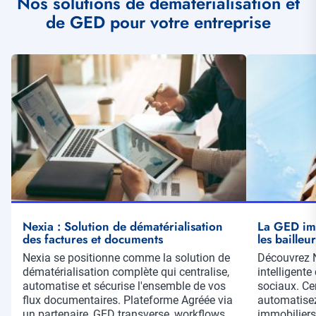
Nos solutions de dématérialisation et
de GED pour votre entreprise
Illustration
Illustration
vignette
vignette
Nexia : Solution de dématérialisation
La GED imm
des factures et documents
les bailleu
Résumé
Nexia se positionne comme la solution de
Résumé
Découvrez N
dématérialisation complète qui centralise,
intelligente
automatise et sécurise l'ensemble de vos
sociaux. Cen
flux documentaires. Plateforme Agréée via
automatisez
un partenaire, GED transverse, workflows
immobiliers