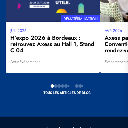
THÉMATIQUE
DÉMATÉRIALISATION
JUIL 2026
AVR 2026
Date
Date
mise
mise
H’expo 2026 à Bordeaux :
Axess pa
à
à
retrouvez Axess au Hall 1, Stand
Conventi
jour
jour
C 04
rendez-vo
Actus
Evénementiel
Evénementiel
Tags
Tags
TOUS LES ARTICLES DE BLOG