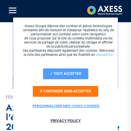
Aller
au
contenu
principal
Axess Groupe dépose des cookies et autres technologies
similaires afin de mesurer et d’analyser l’audience du site, de
personnaliser son contenu selon votre navigation,
de vous proposer sur le site du contenu multimédia via les
services de partage de vidéo, réaliser du ciblage et afficher
de la publicité personnalisée.
Ses partenaires déposent également des cookies. Retrouvez
la liste des partenaires ainsi que les finalités en
cliquant ici
.
TOUT ACCEPTER
CONTINUER SANS ACCEPTER
FÉVRIER 2026
Axess, partenaire de
PERSONNALISER MES CHOIX COOKIES
l'événement Digital Habitat
PRIVACY POLICY
2026 : GED et IA au service