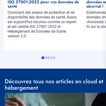
ISO 27001:2022 pour vos données de
données en
santé
sécurisé !
Résumé
Conscient des enjeux de protection et de
Résumé
Externalise
disponibilité des données de santé, Axess
données che
est aujourd’hui reconnu comme un expert
choisissez 
et est certifié ISO 27001:2022 et
SI sur le cl
Hébergement de Données de Santé
version 2.0.
Découvrez tous nos articles en cloud et
hébergement
Visuel
Visuel
principal
principal