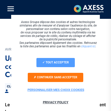
Aller
au
contenu
principal
Axess Groupe dépose des cookies et autres technologies
similaires afin de mesurer et d’analyser l’audience du site, de
personnaliser son contenu selon votre navigation,
de vous proposer sur le site du contenu multimédia via les
services de partage de vidéo, réaliser du ciblage et afficher
de la publicité personnalisée.
Ses partenaires déposent également des cookies. Retrouvez
la liste des partenaires ainsi que les finalités en
cliquant ici
.
AVRIL 2017
Une entreprise plus
TOUT ACCEPTER
compétitive grâce au Cloud
Computing !
CONTINUER SANS ACCEPTER
Thématique
CLOUD ET HÉBERGEMENT
PERSONNALISER MES CHOIX COOKIES
Par Laura BELLET
PRIVACY POLICY
Le Cloud Computing bouleverse considérablement