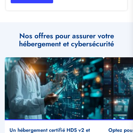
Nos offres pour assurer votre
hébergement et cybersécurité
Illustration
Illustration
vignette
vignette
Un hébergement certifié HDS v2 et
Optez pou