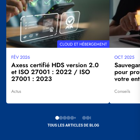
THÉMATIQUE
CLOUD ET HÉBERGEMENT
FÉV 2026
OCT 2025
Date
Date
mise
mise
Axess certifié HDS version 2.0
Sauvegard
à
à
et ISO 27001 : 2022 / ISO
pour pro
jour
jour
27001 : 2023
votre ent
Actus
Conseils
Tags
Tags
TOUS LES ARTICLES DE BLOG