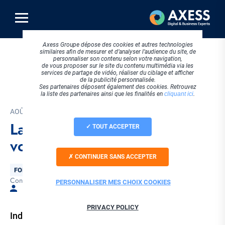
Aller
au
contenu
principal
Axess Groupe dépose des cookies et autres technologies
similaires afin de mesurer et d’analyser l’audience du site, de
personnaliser son contenu selon votre navigation,
de vous proposer sur le site du contenu multimédia via les
services de partage de vidéo, réaliser du ciblage et afficher
de la publicité personnalisée.
Ses partenaires déposent également des cookies. Retrouvez
la liste des partenaires ainsi que les finalités en
cliquant ici
.
AOÛT 2021
La check-list pour préparer
TOUT ACCEPTER
votre certification Qualiopi !
CONTINUER SANS ACCEPTER
Thématique
FORMATION & EDUCATION
Conseils
Qualiopi
Tags
PERSONNALISER MES CHOIX COOKIES
Par Céline GARDES
PRIVACY POLICY
Indispensable, à compter du 1er janvier 2022, la