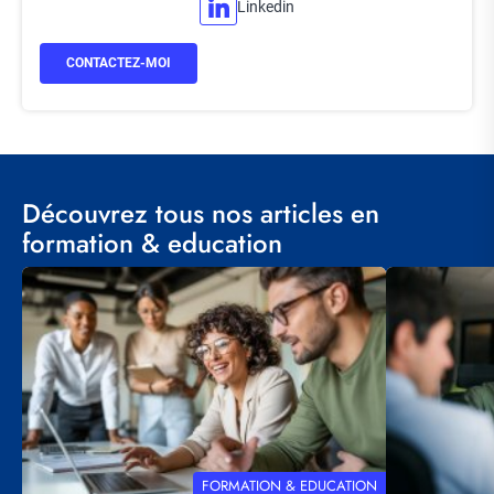
Linkedin
CONTACTEZ-MOI
Découvrez tous nos articles en
formation & education
Visuel
Visuel
principal
principal
THÉMATIQUE
FORMATION & EDUCATION