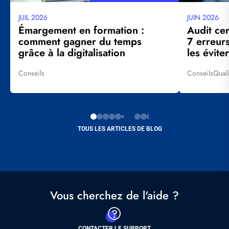
JUIL 2026
JUIN 2026
Date
Date
mise
mise
Émargement en formation :
Audit cer
à
à
comment gagner du temps
7 erreur
jour
jour
grâce à la digitalisation
les éviter
Conseils
Conseils
Qual
Tags
Tags
TOUS LES ARTICLES DE BLOG
Vous cherchez de l'aide ?
CONTACTER LE SUPPORT