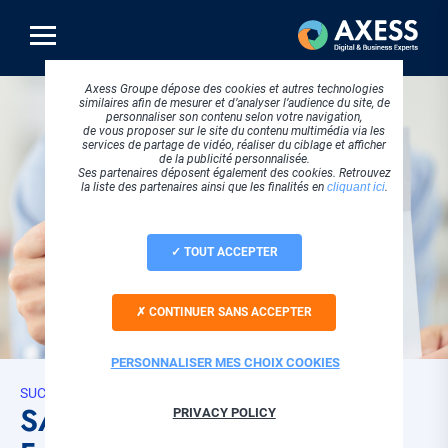
Aller
au
contenu
principal
Axess Groupe dépose des cookies et autres technologies
similaires afin de mesurer et d’analyser l’audience du site, de
personnaliser son contenu selon votre navigation,
de vous proposer sur le site du contenu multimédia via les
services de partage de vidéo, réaliser du ciblage et afficher
de la publicité personnalisée.
Ses partenaires déposent également des cookies. Retrouvez
la liste des partenaires ainsi que les finalités en
cliquant ici
.
TOUT ACCEPTER
CONTINUER SANS ACCEPTER
PERSONNALISER MES CHOIX COOKIES
SUCCESS STORIES
SAGE 1000 et CODEXIA
PRIVACY POLICY