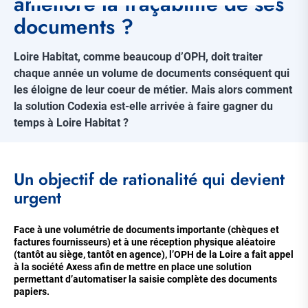
amélioré la traçabilité de ses
documents ?
Loire Habitat, comme beaucoup d’OPH, doit traiter
chaque année un volume de documents conséquent qui
les éloigne de leur coeur de métier. Mais alors comment
la solution Codexia est-elle arrivée à faire gagner du
temps à Loire Habitat ?
Corps
Un objectif de rationalité qui devient
de
la
urgent
page
Face à une volumétrie de documents importante (chèques et
factures fournisseurs) et à une réception physique aléatoire
(tantôt au siège, tantôt en agence), l’OPH de la Loire a fait appel
à la société Axess afin de mettre en place une solution
permettant d’automatiser la saisie complète des documents
papiers.