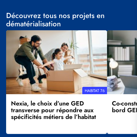
Découvrez tous nos projets en
dématérialisation
Visuel
Visuel
principal
principal
RÉFÉRENCE
HABITAT 76
CLIENT
Nexia, le choix d’une GED
Co-const
transverse pour répondre aux
bord GE
spécificités métiers de l’habitat