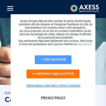
Aller
au
contenu
principal
Axess Groupe dépose des cookies et autres technologies
similaires afin de mesurer et d’analyser l’audience du site, de
personnaliser son contenu selon votre navigation,
de vous proposer sur le site du contenu multimédia via les
services de partage de vidéo, réaliser du ciblage et afficher
de la publicité personnalisée.
Ses partenaires déposent également des cookies. Retrouvez
la liste des partenaires ainsi que les finalités en
cliquant ici
.
TOUT ACCEPTER
CONTINUER SANS ACCEPTER
PERSONNALISER MES CHOIX COOKIES
SUCCESS STORIES
Comment Loire Habitat a
PRIVACY POLICY