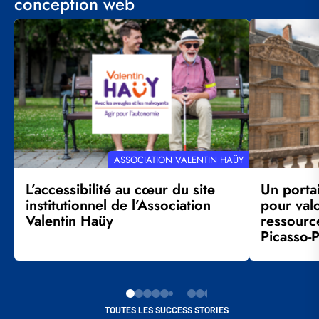
conception web
Visuel
Visuel
principal
principal
RÉFÉRENCE
ASSOCIATION VALENTIN HAÜY
CLIENT
L’accessibilité au cœur du site
Un porta
institutionnel de l’Association
pour val
Valentin Haüy
ressourc
Picasso-P
TOUTES LES SUCCESS STORIES