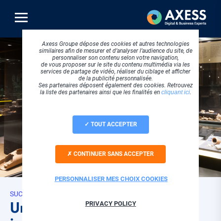
Aller
au
contenu
principal
Axess Groupe dépose des cookies et autres technologies
similaires afin de mesurer et d’analyser l’audience du site, de
personnaliser son contenu selon votre navigation,
de vous proposer sur le site du contenu multimédia via les
services de partage de vidéo, réaliser du ciblage et afficher
de la publicité personnalisée.
Ses partenaires déposent également des cookies. Retrouvez
la liste des partenaires ainsi que les finalités en
cliquant ici
.
TOUT ACCEPTER
CONTINUER SANS ACCEPTER
PERSONNALISER MES CHOIX COOKIES
SUCCESS STORIES
Un portail des collections
PRIVACY POLICY