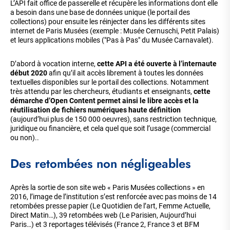
L’API fait office de passerelle et récupère les informations dont elle
a besoin dans une base de données unique (le portail des
collections) pour ensuite les réinjecter dans les différents sites
internet de Paris Musées (exemple : Musée Cernuschi, Petit Palais)
et leurs applications mobiles ("Pas à Pas" du Musée Carnavalet).
D’abord à vocation interne,
cette API a été ouverte à l’internaute
début 2020
afin qu’il ait accès librement à toutes les données
textuelles disponibles sur le portail des collections. Notamment
très attendu par les chercheurs, étudiants et enseignants,
cette
démarche d’Open Content permet ainsi le libre accès et la
réutilisation de fichiers numériques haute définition
(aujourd’hui plus de 150 000 oeuvres), sans restriction technique,
juridique ou financière, et cela quel que soit l’usage (commercial
ou non)..
Des retombées non négligeables
Après la sortie de son site web « Paris Musées collections » en
2016, l’image de l’institution s’est renforcée avec pas moins de 14
retombées presse papier (Le Quotidien de l’art, Femme Actuelle,
Direct Matin…), 39 retombées web (Le Parisien, Aujourd’hui
Paris…) et 3 reportages télévisés (France 2, France 3 et BFM