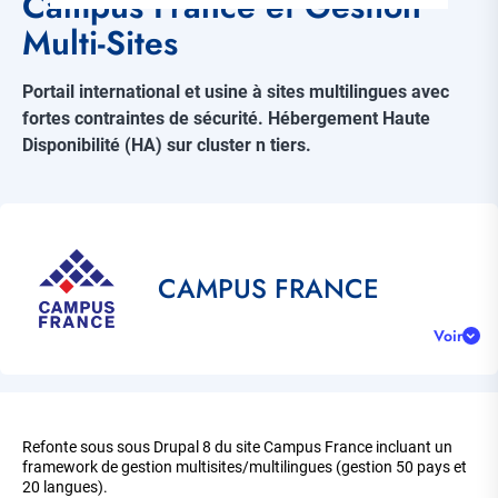
Campus France et Gestion
Multi-Sites
Portail international et usine à sites multilingues avec
fortes contraintes de sécurité. Hébergement Haute
Disponibilité (HA) sur cluster n tiers.
Référence
client
Title
CAMPUS FRANCE
Voir
Corps
de
Refonte sous sous Drupal 8 du site Campus France incluant un
la
framework de gestion multisites/multilingues (gestion 50 pays et
page
20 langues).