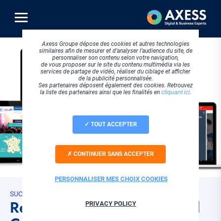
Aller
au
contenu
principal
Axess Groupe dépose des cookies et autres technologies
similaires afin de mesurer et d’analyser l’audience du site, de
personnaliser son contenu selon votre navigation,
de vous proposer sur le site du contenu multimédia via les
services de partage de vidéo, réaliser du ciblage et afficher
de la publicité personnalisée.
Ses partenaires déposent également des cookies. Retrouvez
la liste des partenaires ainsi que les finalités en
cliquant ici
.
TOUT ACCEPTER
CONTINUER SANS ACCEPTER
PERSONNALISER MES CHOIX COOKIES
SUCCESS STORIES
Refonte du site international
PRIVACY POLICY