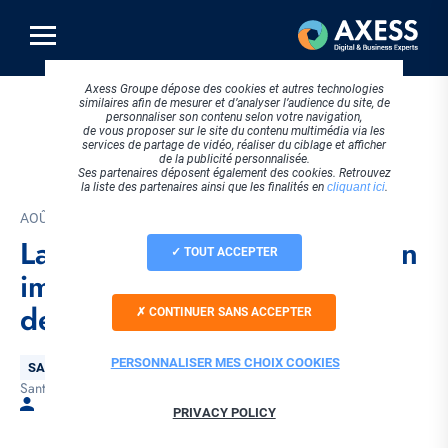
Aller
au
contenu
principal
Axess Groupe dépose des cookies et autres technologies
similaires afin de mesurer et d’analyser l’audience du site, de
personnaliser son contenu selon votre navigation,
de vous proposer sur le site du contenu multimédia via les
services de partage de vidéo, réaliser du ciblage et afficher
de la publicité personnalisée.
Ses partenaires déposent également des cookies. Retrouvez
la liste des partenaires ainsi que les finalités en
cliquant ici
.
AOÛT 2016
La Santé au Travail a-t-elle un
TOUT ACCEPTER
impact sur la performance
des salariés ?
CONTINUER SANS ACCEPTER
PERSONNALISER MES CHOIX COOKIES
Thématique
SANTÉ
Santé au travail
Tags
Par Laura BELLET
PRIVACY POLICY