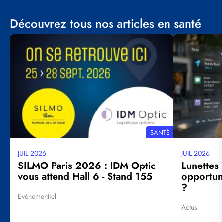
Découvrez tous nos articles en santé
Visuel
Visuel
principal
principal
THÉMATIQUE
SANTÉ
JUIL 2026
JUIL 2026
Date
Date
mise
mise
SILMO Paris 2026 : IDM Optic
Lunettes
à
à
vous attend Hall 6 - Stand 155
opportuni
jour
jour
?
Evénementiel
Tags
Actus
Tags