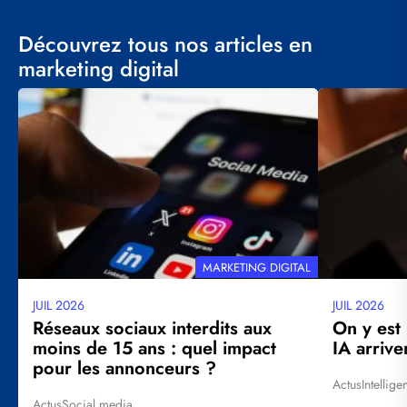
Découvrez tous nos articles en
marketing digital
Visuel
Visuel
principal
principal
THÉMATIQUE
MARKETING DIGITAL
JUIL 2026
JUIL 2026
Date
Date
mise
mise
Réseaux sociaux interdits aux
On y est
à
à
moins de 15 ans : quel impact
IA arrive
jour
jour
pour les annonceurs ?
Actus
Intellige
Tags
Actus
Social media
Tags