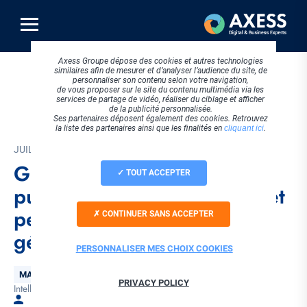
Aller
au
contenu
principal
Axess Groupe dépose des cookies et autres technologies
similaires afin de mesurer et d’analyser l’audience du site, de
personnaliser son contenu selon votre navigation,
de vous proposer sur le site du contenu multimédia via les
services de partage de vidéo, réaliser du ciblage et afficher
de la publicité personnalisée.
Ses partenaires déposent également des cookies. Retrouvez
la liste des partenaires ainsi que les finalités en
cliquant ici
.
JUILLET 2024
Google Ads : vers une
TOUT ACCEPTER
publicité plus performante et
personnalisée grâce à l’IA
CONTINUER SANS ACCEPTER
générative
PERSONNALISER MES CHOIX COOKIES
Thématique
MARKETING DIGITAL
PRIVACY POLICY
Intelligence artificielle
Tags
Par Arnaud CHARBONNIER