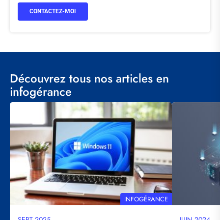
CONTACTEZ-MOI
Découvrez tous nos articles en
infogérance
Visuel
Visuel
principal
principal
THÉMATIQUE
INFOGÉRANCE
SEPT 2025
JUIN 2024
Date
Date