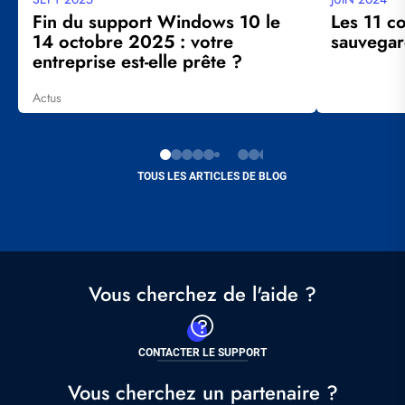
mise
mise
Fin du support Windows 10 le
Les 11 c
à
à
14 octobre 2025 : votre
sauvegar
jour
jour
entreprise est-elle prête ?
Actus
Tags
TOUS LES ARTICLES DE BLOG
Vous cherchez de l'aide ?
CONTACTER LE SUPPORT
Vous cherchez un partenaire ?