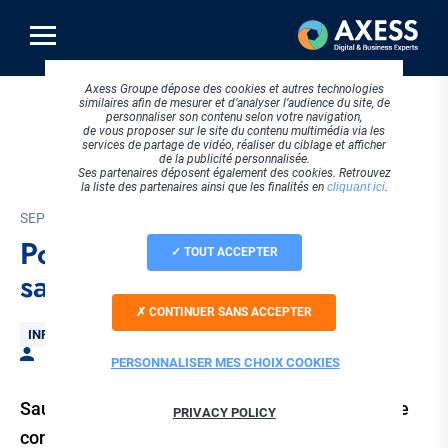
Aller
au
contenu
principal
Axess Groupe dépose des cookies et autres technologies
similaires afin de mesurer et d’analyser l’audience du site, de
personnaliser son contenu selon votre navigation,
de vous proposer sur le site du contenu multimédia via les
services de partage de vidéo, réaliser du ciblage et afficher
de la publicité personnalisée.
Ses partenaires déposent également des cookies. Retrouvez
la liste des partenaires ainsi que les finalités en
cliquant ici
.
SEPTEMBRE 2021
Pourquoi choisir la
TOUT ACCEPTER
sauvegarde externalisée ?
CONTINUER SANS ACCEPTER
Thématique
INFOGÉRANCE
Par Céline GARDES
PERSONNALISER MES CHOIX COOKIES
Sauvegarder ses données hors-site peut paraître
PRIVACY POLICY
compliqué, ou seulement destiné aux grandes