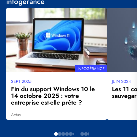
infogérance
Visuel
Visuel
principal
principal
THÉMATIQUE
INFOGÉRANCE
SEPT 2025
JUIN 2024
Date
Date
mise
mise
Fin du support Windows 10 le
Les 11 c
à
à
14 octobre 2025 : votre
sauvegar
jour
jour
entreprise est-elle prête ?
Actus
Tags