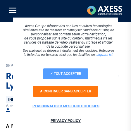
Aller
au
contenu
principal
Axess Groupe dépose des cookies et autres technologies
similaires afin de mesurer et d’analyser l’audience du site, de
personnaliser son contenu selon votre navigation,
de vous proposer sur le site du contenu multimédia via les
services de partage de vidéo, réaliser du ciblage et afficher
de la publicité personnalisée.
Ses partenaires déposent également des cookies. Retrouvez
la liste des partenaires ainsi que les finalités en
cliquant ici
.
SEPTEMBRE 2023
Rendez-vous à EQUIP AUTO
TOUT ACCEPTER
Lyon !
CONTINUER SANS ACCEPTER
Thématique
INFOGÉRANCE
Automobile
Evénementiel
Tags
PERSONNALISER MES CHOIX COOKIES
Par Emeline PEYSSON
PRIVACY POLICY
A l'occasion de EQUIP AUTO, notre équipe sera