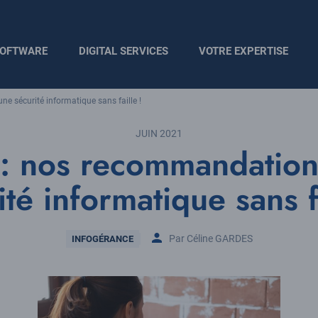
OFTWARE
DIGITAL SERVICES
VOTRE EXPERTISE
e sécurité informatique sans faille !
JUIN 2021
l : nos recommandatio
ité informatique sans fa
Thématique
Par Céline GARDES
INFOGÉRANCE