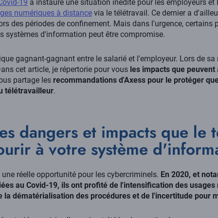
Covid-19
a instauré une situation inédite pour les employeurs et 
ges numériques à distance
via le télétravail. Ce dernier a d'aill
 lors des périodes de confinement. Mais dans l'urgence, certains 
des systèmes d'information peut être compromise.
tique gagnant-gagnant entre le salarié et l'employeur. Lors de sa 
Dans cet article, je répertorie pour vous
les impacts que peuvent av
vous partage les
recommandations d'Axess pour le protéger que 
 télétravailleur
.
es dangers et impacts que le t
ourir à votre système d'inform
 une réelle opportunité pour les cybercriminels.
En 2020, et not
es au Covid-19, ils ont profité de l'intensification des usage
la dématérialisation des procédures et de l'incertitude pour mu