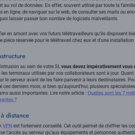
t au vol de données. En effet, souvent utilisé par toute la famille
s en ligne, de naviguer sur le web, de consulter ses mails ou enc
quoi laisser passer bon nombre de logiciels malveillants.
fier en amont avec vos futurs télétravailleurs qu'ils disposent b
une pièce réservée pour le télétravail chez eux et d'une installatio
astructure
’intrusion au sein de votre SI,
vous devez impérativement vous do
e les terminaux utilisés par vos collaborateurs sont à jour. Quant 
sur le serveur avant de les faire parvenir à leurs destinataires. Po
es derniers mois, si bien qu’aujourd’hui, plusieurs spécialiste
s aussi importantes. Lire notre article :
Quelles sont les 7 mé
rantes ?
 à distance
un
VPN
est fortement conseillé. Cet outil permet de chiffrer les c
ise l’accès au serveur qu’aux équipements et personnes authentif