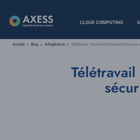
Aller
au
contenu
Navigation
CLOUD COMPUTING
S
principal
principale
Fil
Accueil
Blog
Infogérance
Télétravail : nos recommandations pour un
d'Ariane
Télétravai
sécur