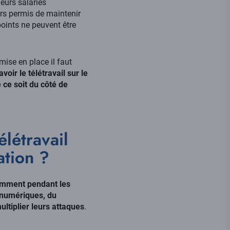
leurs salariés
eurs permis de maintenir
points ne peuvent être
mise en place il faut
oir le télétravail sur le
ce soit du côté de
élétravail
ation ?
amment pendant les
s numériques, du
ltiplier leurs attaques
.