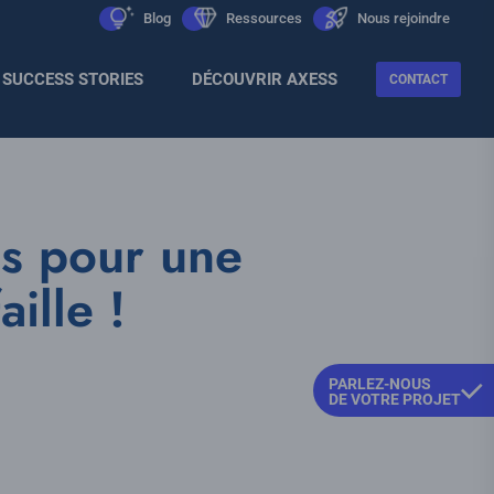
Men
icon
Blog
icon
Ressources
icon
Nous rejoindre
Sec
SUCCESS STORIES
DÉCOUVRIR AXESS
CONTACT
ns pour une
ille !
PARLEZ-NOUS
DE VOTRE PROJET