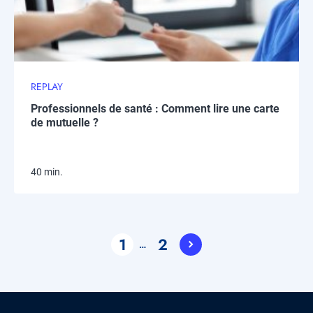
REPLAY
Professionnels de santé : Comment lire une carte
de mutuelle ?
40 min.
Pagination
1
2
…
Current
Page
page