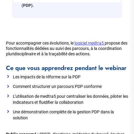
Prévention de la Désinsertion Professionnelle
(PDP)
.
Corps
de
Pour accompagner ces évolutions, le
logiciel medtra5
propose des
la
fonctionnalités dédiées au suivi des parcours, à la coordination
page
pluridisciplinaire et à la traçabilité des actions.
Ce que vous apprendrez pendant le webinar
Les impacts de la réforme sur la PDP
Comment structurer un parcours PDP conforme
L’utilisation de medtra5 pour centraliser les données, piloter les
indicateurs et fluidifier la collaboration
Une démonstration complète de la gestion PDP dans la
solution