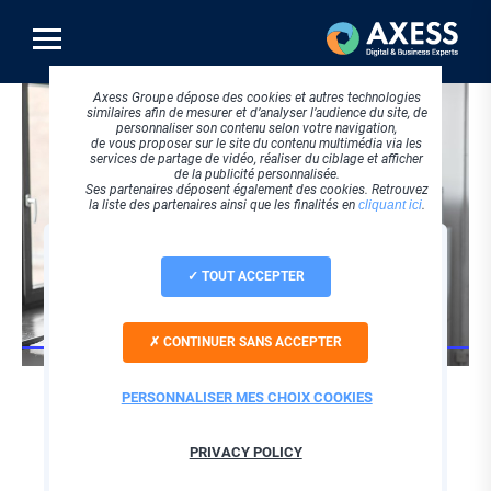
Aller
au
contenu
principal
Visuel
Axess Groupe dépose des cookies et autres technologies
principal
similaires afin de mesurer et d’analyser l’audience du site, de
personnaliser son contenu selon votre navigation,
de vous proposer sur le site du contenu multimédia via les
services de partage de vidéo, réaliser du ciblage et afficher
de la publicité personnalisée.
Ses partenaires déposent également des cookies. Retrouvez
la liste des partenaires ainsi que les finalités en
cliquant ici
.
REPLAY
TOUT ACCEPTER
SPSTI & PDP :
optimisez votre
CONTINUER SANS ACCEPTER
organisation avec
medtra5
PERSONNALISER MES CHOIX COOKIES
Chapo
La réforme de la Santé au Travail renforce les
PRIVACY POLICY
exigences des SPSTI en matière de