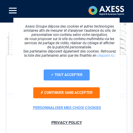
Aller
au
contenu
principal
Visuel
Axess Groupe dépose des cookies et autres technologies
principal
similaires afin de mesurer et d’analyser l’audience du site, de
personnaliser son contenu selon votre navigation,
de vous proposer sur le site du contenu multimédia via les
services de partage de vidéo, réaliser du ciblage et afficher
de la publicité personnalisée.
Ses partenaires déposent également des cookies. Retrouvez
la liste des partenaires ainsi que les finalités en
cliquant ici
.
VISIONNER LE REPLAY
TOUT ACCEPTER
Société
CONTINUER SANS ACCEPTER
Nom / Prénom
PERSONNALISER MES CHOIX COOKIES
Email
PRIVACY POLICY
J'accepte que ces informations soient utilisées dans