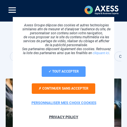
Aller
au
contenu
principal
Axess Groupe dépose des cookies et autres technologies
similaires afin de mesurer et d’analyser l’audience du site, de
Webinars
personnaliser son contenu selon votre navigation,
de vous proposer sur le site du contenu multimédia via les
services de partage de vidéo, réaliser du ciblage et afficher
de la publicité personnalisée.
Ses partenaires déposent également des cookies. Retrouvez
la liste des partenaires ainsi que les finalités en
cliquant ici
.
Tous
Cloud et hébergement
Conception web
Cybe
TOUT ACCEPTER
CONTINUER SANS ACCEPTER
PERSONNALISER MES CHOIX COOKIES
PRIVACY POLICY