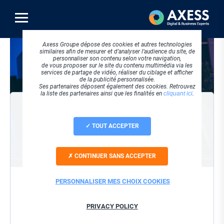
Aller
au
contenu
principal
Visuel
Axess Groupe dépose des cookies et autres technologies
principal
similaires afin de mesurer et d’analyser l’audience du site, de
personnaliser son contenu selon votre navigation,
de vous proposer sur le site du contenu multimédia via les
services de partage de vidéo, réaliser du ciblage et afficher
de la publicité personnalisée.
Ses partenaires déposent également des cookies. Retrouvez
la liste des partenaires ainsi que les finalités en
cliquant ici
.
VISIONNER LE REPLAY
TOUT ACCEPTER
Société
CONTINUER SANS ACCEPTER
Nom / Prénom
PERSONNALISER MES CHOIX COOKIES
Email
PRIVACY POLICY
J'accepte que ces informations soient utilisées dans