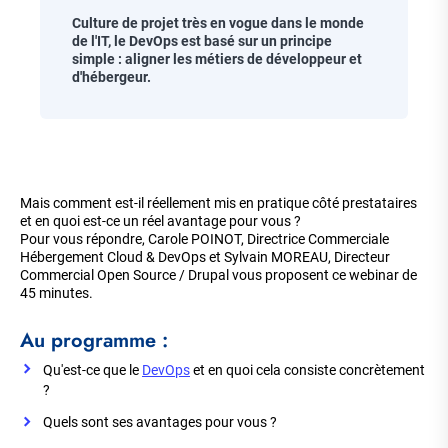
Chapo
Culture de projet très en vogue dans le monde
de l'IT, le DevOps est basé sur un principe
simple : aligner les métiers de développeur et
d'hébergeur.
Corps
de
Mais comment est-il réellement mis en pratique côté prestataires
la
et en quoi est-ce un réel avantage pour vous ?
page
Pour vous répondre, Carole POINOT, Directrice Commerciale
Hébergement Cloud & DevOps et Sylvain MOREAU, Directeur
Commercial Open Source / Drupal vous proposent ce webinar de
45 minutes.
Au programme :
Qu'est-ce que le
DevOps
et en quoi cela consiste concrètement
?
Quels sont ses avantages pour vous ?