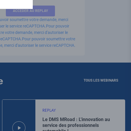
uvoir soumettre votre demande, merci
iser le service reCAPTCHA.
Pour pouvoir
e votre demande, merci d'autoriser le
 reCAPTCHA.
Pour pouvoir soumettre votre
, merci d'autoriser le service reCAPTCHA.
e
TOUS LES WEBINARS
REPLAY
Le DMS MRoad : L'innovation au
service des professionnels