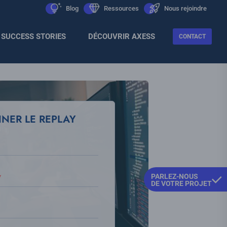
Men
icon
Blog
icon
Ressources
icon
Nous rejoindre
Sec
SUCCESS STORIES
DÉCOUVRIR AXESS
CONTACT
NNER LE REPLAY
PARLEZ-NOUS
DE VOTRE PROJET