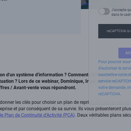
J'accepte qu
dans le cad
reCAPTCHA is 
Pour pouvoir soum
d'autoriser le se
ion d'un système d'information ? Comment chiffrer la perte de
soumettre votre d
tuation ? Lors de ce webinar, Dominique, Ingénieur Commercial
service reCAPTCH
ffres / Avant-vente vous répondront.
votre demande, mer
reCAPTCHA.
 donner les clés pour choisir un plan de reprise efficace et sécu
reprise et par conséquent de sa survie. Ils vous présenteront plu
 le Plan de Continuité d'Activité (PCA)
. Deux véritables plans sécu