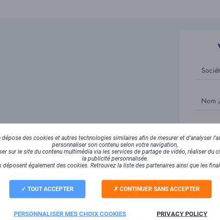
Sociét
Nom /
Email
dépose des cookies et autres technologies similaires afin de mesurer et d’analyser l’au
avoir plus ?
personnaliser son contenu selon votre navigation,
r sur le site du contenu multimédia via les services de partage de vidéo, réaliser du ci
la publicité personnalisée.
 déposent également des cookies. Retrouvez la liste des partenaires ainsi que les fina
une entreprise peut engendrer l'arrêt de la
t remettre en question sa pérennité en
TOUT ACCEPTER
CONTINUER SANS ACCEPTER
n PCA ou un PRA peut vous aider !
reC
PERSONNALISER MES CHOIX COOKIES
PRIVACY POLICY