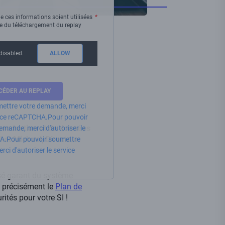
e ces informations soient utilisées
re du téléchargement du replay
disabled.
ALLOW
ettre votre demande, merci
rvice reCAPTCHA.
Pour pouvoir
 production et de données
emande, merci d'autoriser le
 et Mickael, Directeur
A.
Pour pouvoir soumettre
ci d'autoriser le service
risé garant du système
s précisément le
Plan de
rités pour votre SI !