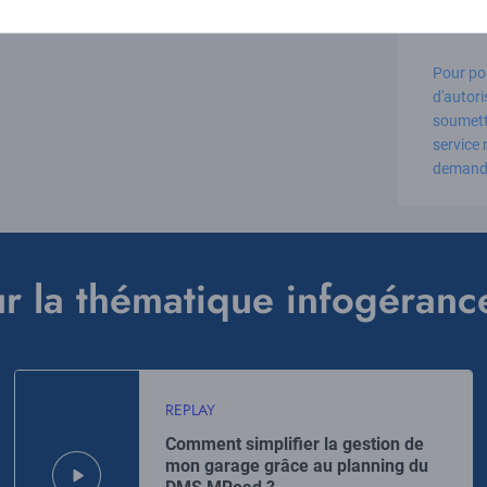
Pour po
d'autor
soumettr
service
demande
r la thématique infogéranc
REPLAY
Comment simplifier la gestion de
mon garage grâce au planning du