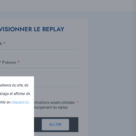
VISIONNER LE REPLAY
é
 Prénom
dience du site, de
blage et afficher de
lités en
cliquant ici
.
J'accepte que ces informations soient utilisées
dans le cadre du téléchargement du replay
APTCHA is disabled.
ALLOW