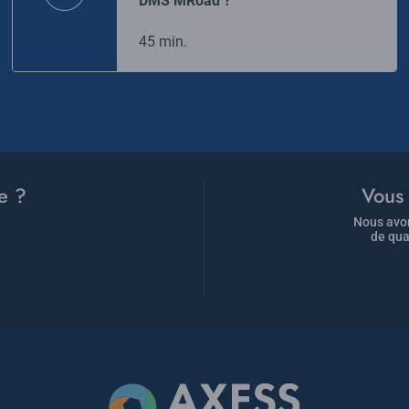
DMS MRoad ?​
45 min.
e ?
Vous 
Nous avon
de qua