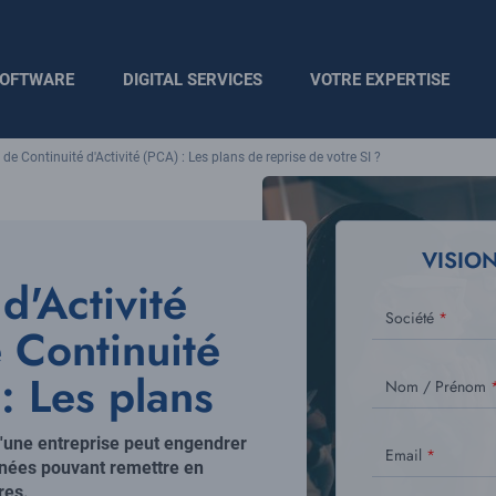
OFTWARE
DIGITAL SERVICES
VOTRE EXPERTISE
de Continuité d'Activité (PCA) : Les plans de reprise de votre SI ?​
Visuel
principal
VISIO
d'Activité
Société
 Continuité
 : Les plans
Nom / Prénom
re SI ?​
d'une entreprise peut engendrer
Email
onnées pouvant remettre en
res.