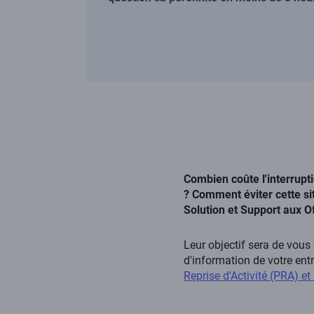
Corps
de
Combien coûte l'interrupt
la
? Comment éviter cette si
page
Solution et Support aux O
Leur objectif sera de vous
d'information de votre ent
Reprise d'Activité (PRA) et