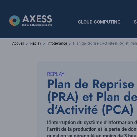
Aller
au
contenu
Navigation
CLOUD COMPUTING
S
principal
principale
Fil
Accueil
Replay
Infogérance
Plan de Reprise d'Activité (PRA) et Plan 
d'Ariane
REPLAY
Plan de Reprise 
(PRA) et Plan de
d'Activité (PCA)
de reprise de vot
Chapo
L'interruption du système d'information 
l'arrêt de la production et la perte de d
question sa pérennité en moins de 3 heu