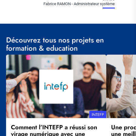
Fabrice RAMON - Administrateur système
Découvrez tous nos projets en
formation & education
Visuel
Visuel
principal
principal
RÉFÉRENCE
INTEFP
CLIENT
Comment l’INTEFP a réussi son
Une prod
virage numérique avec une
une meil