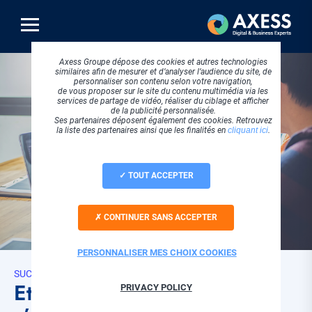
Aller
au
contenu
principal
Axess Groupe dépose des cookies et autres technologies
similaires afin de mesurer et d’analyser l’audience du site, de
personnaliser son contenu selon votre navigation,
de vous proposer sur le site du contenu multimédia via les
services de partage de vidéo, réaliser du ciblage et afficher
de la publicité personnalisée.
Ses partenaires déposent également des cookies. Retrouvez
la liste des partenaires ainsi que les finalités en
cliquant ici
.
TOUT ACCEPTER
CONTINUER SANS ACCEPTER
PERSONNALISER MES CHOIX COOKIES
SUCCESS STORIES
Et si choisir le bon logiciel
PRIVACY POLICY