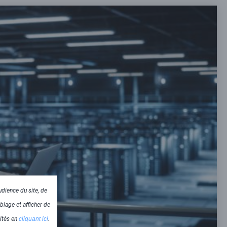
dience du site, de
blage et afficher de
lités en
cliquant ici
.