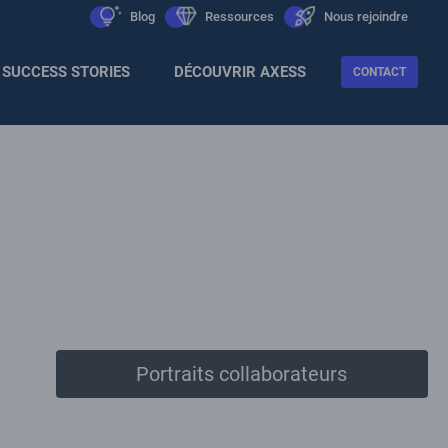
Men
icon
Blog
icon
Ressources
icon
Nous rejoindre
Sec
SUCCESS STORIES
DÉCOUVRIR AXESS
CONTACT
Portraits collaborateurs