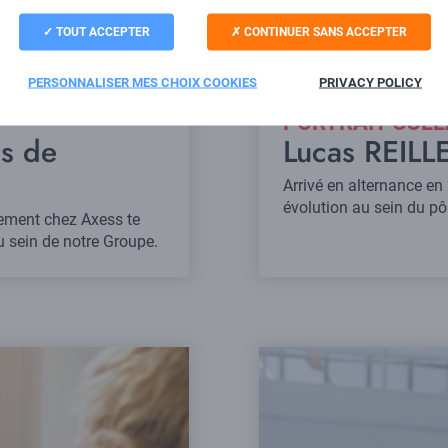
TOUT ACCEPTER
CONTINUER SANS ACCEPTER
PERSONNALISER MES CHOIX COOKIES
PRIVACY POLICY
PORTRAIT COL
s de
Lucas REILL
Arrivé en alternance e
évolution au sein du p
tement chez Axess te
u sein de notre Groupe.