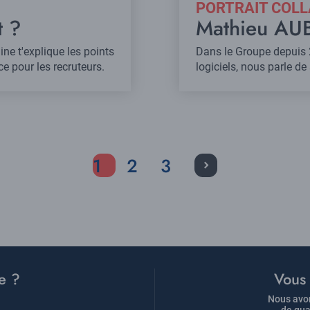
PORTRAIT COL
t ?
Mathieu AU
ne t'explique les points
Dans le Groupe depuis 
nce pour les recruteurs.
logiciels, nous parle d
Current
1
Page
2
Page
3
page
e ?
Vous 
Nous avon
de qua