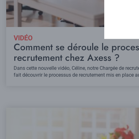
VIDÉO
Comment se déroule le proces
recrutement chez Axess ?
Dans cette nouvelle vidéo, Céline, notre Chargée de recru
fait découvrir le processus de recrutement mis en place a