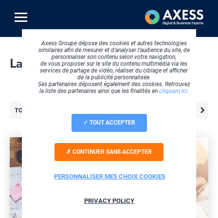
Aller
au
contenu
principal
Axess Groupe dépose des cookies et autres technologies
similaires afin de mesurer et d’analyser l’audience du site, de
personnaliser son contenu selon votre navigation,
La communauté Axess
de vous proposer sur le site du contenu multimédia via les
services de partage de vidéo, réaliser du ciblage et afficher
de la publicité personnalisée.
Ses partenaires déposent également des cookies. Retrouvez
la liste des partenaires ainsi que les finalités en
cliquant ici
.
TOUTES LES OFFRES
TOUT ACCEPTER
CONTINUER SANS ACCEPTER
PERSONNALISER MES CHOIX COOKIES
PRIVACY POLICY