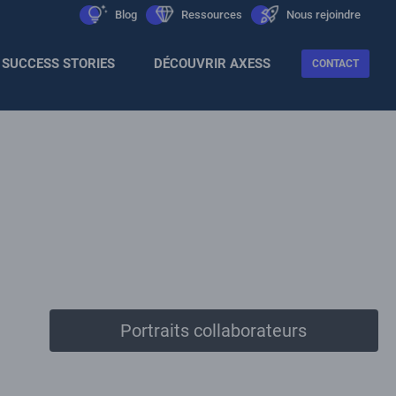
Men
icon
Blog
icon
Ressources
icon
Nous rejoindre
Sec
SUCCESS STORIES
DÉCOUVRIR AXESS
CONTACT
Portraits collaborateurs