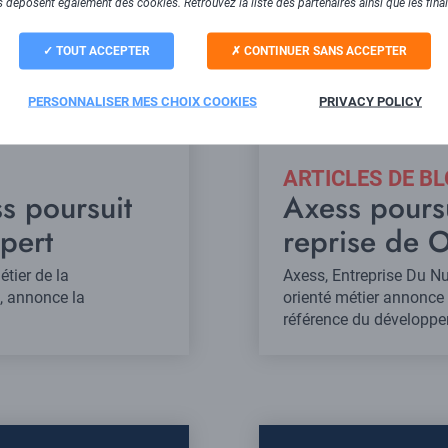
 déposent également des cookies. Retrouvez la liste des partenaires ainsi que les fina
TOUT ACCEPTER
CONTINUER SANS ACCEPTER
PERSONNALISER MES CHOIX COOKIES
PRIVACY POLICY
ARTICLES DE B
s poursuit
Axess pours
pert
reprise de
tier de la
Axess, Entreprise Du N
s, annonce la
orienté métier annonce
référence du développe