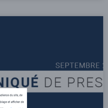
dience du site, de
blage et afficher de