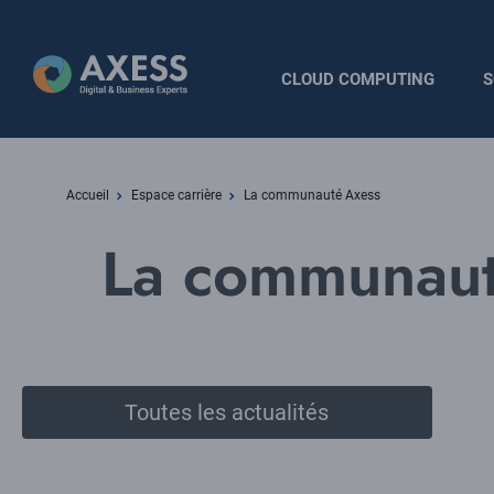
Aller
au
contenu
Navigation
CLOUD COMPUTING
S
principal
principale
Fil
Accueil
Espace carrière
La communauté Axess
d'Ariane
La communaut
Toutes les actualités