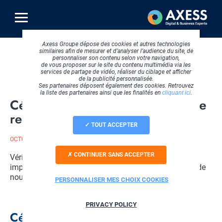
Aller
au
contenu
principal
Axess Groupe dépose des cookies et autres technologies
similaires afin de mesurer et d’analyser l’audience du site, de
Fil
Accueil
Espace carrière
La communauté Axess
personnaliser son contenu selon votre navigation,
d'Ariane
de vous proposer sur le site du contenu multimédia via les
Vidéos RH
services de partage de vidéo, réaliser du ciblage et afficher
Céline HUBERT, votre chargée de recrutement chez Axess
de la publicité personnalisée.
Ses partenaires déposent également des cookies. Retrouvez
la liste des partenaires ainsi que les finalités en
cliquant ici
.
Céline HUBERT, votre chargée de
recrutement chez Axess
TOUT ACCEPTER
OCTOBRE 2021
CONTINUER SANS ACCEPTER
Véritable chasseuse de talents, Céline a une mission
importante pour Axess : agrandir la Team Axess avec de
nouveaux talents et de nouvelles personnalités !
PERSONNALISER MES CHOIX COOKIES
PRIVACY POLICY
Céline HUBERT, l'interlocutrice