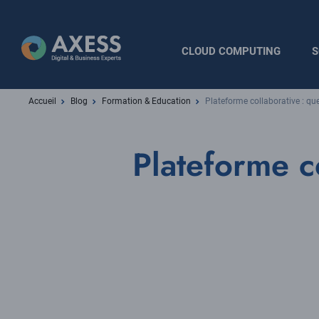
Aller
au
contenu
Navigation
CLOUD COMPUTING
S
principal
principale
Fil
Accueil
Blog
Formation & Education
Plateforme collaborative : qu
d'Ariane
Plateforme c