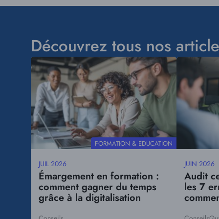
Découvrez tous nos articl
Visuel
Visuel
principal
principal
THÉMATIQUE
FORMATION & EDUCATION
JUIL 2026
JUIN 2026
Date
Date
Émargement en formation :
Audit ce
mise
mise
comment gagner du temps
les 7 e
à
à
grâce à la digitalisation
comment
jour
jour
Conseils
Conseils
Qua