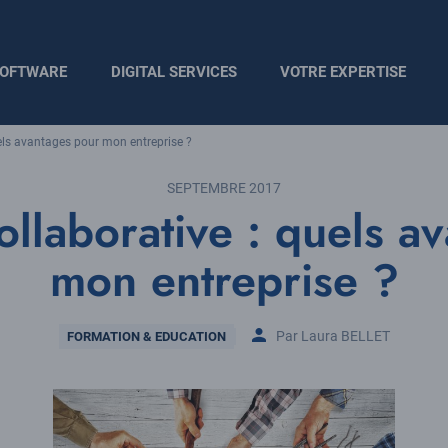
OFTWARE
DIGITAL SERVICES
VOTRE EXPERTISE
els avantages pour mon entreprise ?
SEPTEMBRE 2017
ollaborative : quels a
mon entreprise ?
Thématique
Par Laura BELLET
FORMATION & EDUCATION