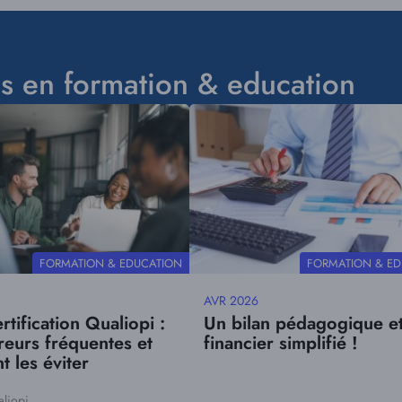
es en formation & education
Visuel
principal
THÉMATIQUE
THÉMATIQUE
FORMATION & EDUCATION
FORMATION & ED
AVR 2026
Date
rtification Qualiopi :
Un bilan pédagogique e
mise
rreurs fréquentes et
financier simplifié !
à
 les éviter
jour
liopi