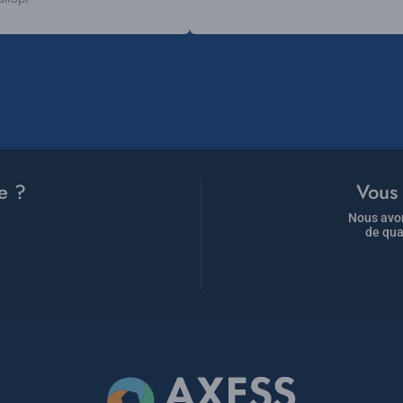
e ?
Vous 
Nous avon
de qua