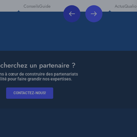
Conseils
Guide
Actus
Qualio
Tags
Tags
cherchez un partenaire ?
s à cœur de construire des partenariats
lité pour faire grandir nos expertises.
CONTACTEZ-NOUS!