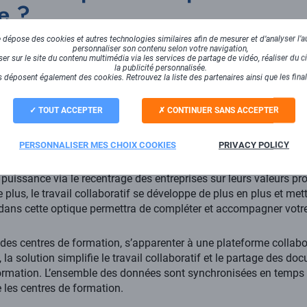
e ?
dépose des cookies et autres technologies similaires afin de mesurer et d’analyser l’au
complexifient et les outils informatiques se multiplient. Utili
personnaliser son contenu selon votre navigation,
r sur le site du contenu multimédia via les services de partage de vidéo, réaliser du ci
de réduire les délais des différentes phases de développement 
la publicité personnalisée.
 déposent également des cookies. Retrouvez la liste des partenaires ainsi que les fina
efficacité mais aussi réaliser des économies.
TOUT ACCEPTER
CONTINUER SANS ACCEPTER
leurs nombreuses fonctionnalités, les plateformes collaboratives
 à tous les secteurs d’activités comme l’éducation, l’industrie ou
PERSONNALISER MES CHOIX COOKIES
PRIVACY POLICY
en place ce genre d’outil collaboratif car le contexte actuel est f
puissance via le recentrage des entreprises sur leurs valeurs pr
De plus, le travail collaboratif se développe de plus en plus et me
 dans cette optique permettra de compléter et accompagner votr
 des centres de formation, s’apparenter à une plateforme collabor
a solution simplifie le travail collaboratif et le partage des do
formation. L’ensemble des données sont synchronisées en temps ré
les centres de formation.