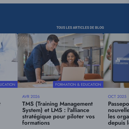
TOUS LES ARTICLES DE BLOG
Visuel
Visuel
principal
principal
THÉMATIQUE
UCATION
FORMATION & EDUCATION
AVR 2026
OCT 2025
Date
Date
t
TMS (Training Management
Passepo
mise
mise
System) et LMS : l'alliance
nouvell
à
à
stratégique pour piloter vos
les org
jour
jour
formations
depuis 