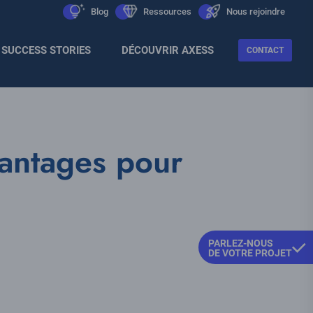
Men
icon
Blog
icon
Ressources
icon
Nous rejoindre
Sec
SUCCESS STORIES
DÉCOUVRIR AXESS
CONTACT
vantages pour
PARLEZ-NOUS
DE VOTRE PROJET