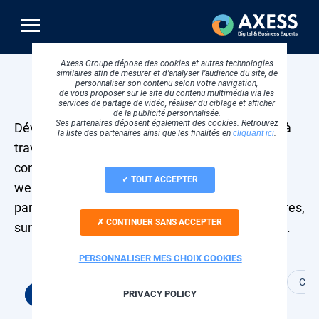
Aller
au
contenu
principal
Axess Groupe dépose des cookies et autres technologies
similaires afin de mesurer et d’analyser l’audience du site, de
Webinars
personnaliser son contenu selon votre navigation,
de vous proposer sur le site du contenu multimédia via les
services de partage de vidéo, réaliser du ciblage et afficher
de la publicité personnalisée.
Ses partenaires déposent également des cookies. Retrouvez
Développez votre stratégie digitale avec Axess, à
la liste des partenaires ainsi que les finalités en
cliquant ici
.
travers des conseils experts et des exemples
concrets. Pour cela, nous vous proposons des
TOUT ACCEPTER
webinars animés par nos équipes métiers, avec
parfois la participation de nos clients et partenaires,
CONTINUER SANS ACCEPTER
sur des problématiques clés pour votre business.
PERSONNALISER MES CHOIX COOKIES
Cloud et hébergement
Conception web
Cybe
PRIVACY POLICY
Tous