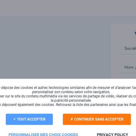
Sociét
Nom /
Email
dépose des cookies et autres technologies similaires afin de mesurer et d’analyser l’au
personnaliser son contenu selon votre navigation,
r sur le site du contenu multimédia via les services de partage de vidéo, réaliser du ci
la publicité personnalisée.
 déposent également des cookies. Retrouvez la liste des partenaires ainsi que les fina
avoir plus ?
TOUT ACCEPTER
CONTINUER SANS ACCEPTER
reC
PERSONNALISER MES CHOIX COOKIES
PRIVACY POLICY