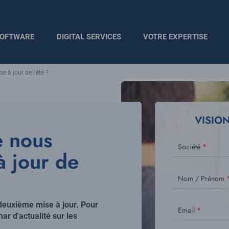
OFTWARE
DIGITAL SERVICES
VOTRE EXPERTISE
e à jour de l'été ?
Visuel
principal
VISIO
e nous
Société
à jour de
Nom / Prénom
 deuxième mise à jour. Pour
Email
ar d'actualité sur les