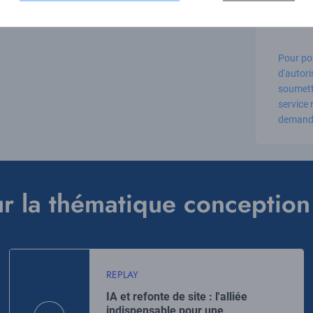
Pour po
d'autor
soumettr
service
demande
ur la thématique conceptio
REPLAY
IA et refonte de site : l'alliée
indispensable pour une