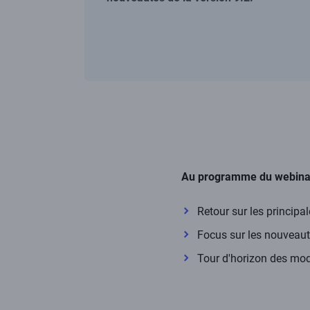
Corps
de
Au programme du webinar
la
page
Retour sur les princip
Focus sur les nouveaut
Tour d'horizon des mo