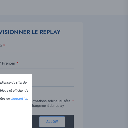
VISIONNER LE REPLAY
é
 Prénom
dience du site, de
blage et afficher de
lités en
cliquant ici
.
J'accepte que ces informations soient utilisées
dans le cadre du téléchargement du replay
APTCHA is disabled.
ALLOW