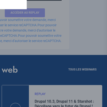
uvoir soumettre votre demande, merci
iser le service reCAPTCHA.
Pour pouvoir
e votre demande, merci d'autoriser le
 reCAPTCHA.
Pour pouvoir soumettre votre
, merci d'autoriser le service reCAPTCHA.
n web
TOUS LES WEBINARS
REPLAY
Drupal 10.3, Drupal 11 & Starshot :
Décollage vers le futur de Drupal !