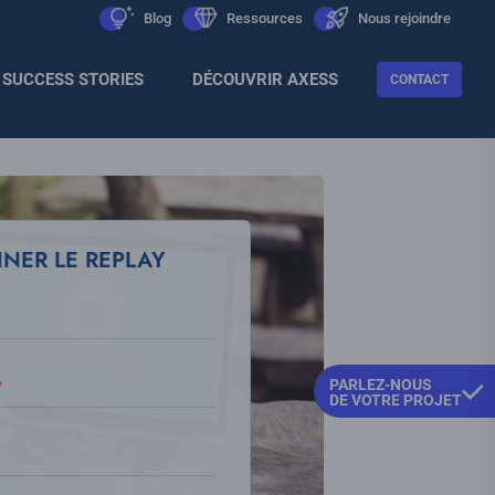
Men
icon
Blog
icon
Ressources
icon
Nous rejoindre
Sec
SUCCESS STORIES
DÉCOUVRIR AXESS
CONTACT
NNER LE REPLAY
PARLEZ-NOUS
DE VOTRE PROJET