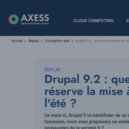
Aller
au
contenu
Navigation
CLOUD COMPUTING
S
principal
principale
Fil
Accueil
Replay
Conception web
Drupal 9.2 : que nous réserve la mis
d'Ariane
REPLAY
Drupal 9.2 : qu
réserve la mise 
l'été ?
Chapo
Ce mois-ci, Drupal 9 va bénéficier de sa
l'occasion, nous vous proposons un webin
nouveautés de la version 9.2.