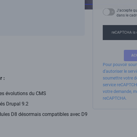
J'accepte qu
dans le cad
reCAPTCHA is 
Pour pouvoir soum
d'autoriser le se
 :
soumettre votre d
service reCAPTCH
votre demande, mer
ales évolutions du CMS
reCAPTCHA.
és Drupal 9.2
dules D8 désormais compatibles avec D9