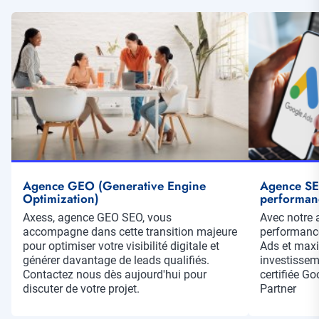
Illustration
Illustration
vignette
vignette
Agence GEO (Generative Engine
Agence SEA
Optimization)
performan
Résumé
Axess, agence GEO SEO, vous
Résumé
Avec notre 
accompagne dans cette transition majeure
performanc
pour optimiser votre visibilité digitale et
Ads et maxi
générer davantage de leads qualifiés.
investisse
Contactez nous dès aujourd'hui pour
certifiée G
discuter de votre projet.
Partner