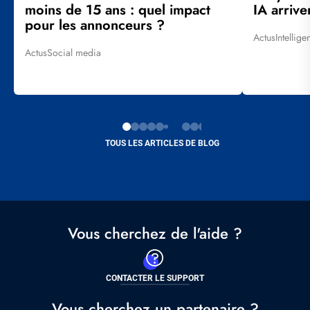
à
à
moins de 15 ans : quel impact
IA arrive
jour
jour
pour les annonceurs ?
Actus
Intellige
Tags
Actus
Social media
Tags
TOUS LES ARTICLES DE BLOG
Vous cherchez de l'aide ?
CONTACTER LE SUPPORT
Vous cherchez un partenaire ?