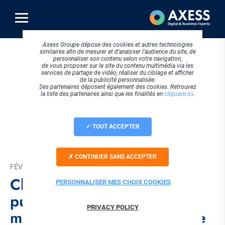
Aller
au
contenu
principal
Axess Groupe dépose des cookies et autres technologies
similaires afin de mesurer et d’analyser l’audience du site, de
personnaliser son contenu selon votre navigation,
de vous proposer sur le site du contenu multimédia via les
services de partage de vidéo, réaliser du ciblage et afficher
de la publicité personnalisée.
Ses partenaires déposent également des cookies. Retrouvez
la liste des partenaires ainsi que les finalités en
cliquant ici
.
TOUT ACCEPTER
CONTINUER SANS ACCEPTER
FÉVRIER 2026
ChatGPT entre dans la
PERSONNALISER MES CHOIX COOKIES
publicité : analyse d'un
PRIVACY POLICY
modèle qui change la donne