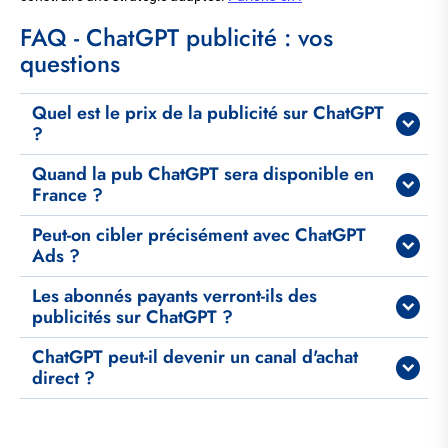
Titre
FAQ - ChatGPT publicité : vos
questions
Item
Quel est le prix de la publicité sur ChatGPT
FAQ
?
Quand la pub ChatGPT sera disponible en
France ?
Peut-on cibler précisément avec ChatGPT
Ads ?
Les abonnés payants verront-ils des
publicités sur ChatGPT ?
ChatGPT peut-il devenir un canal d'achat
direct ?