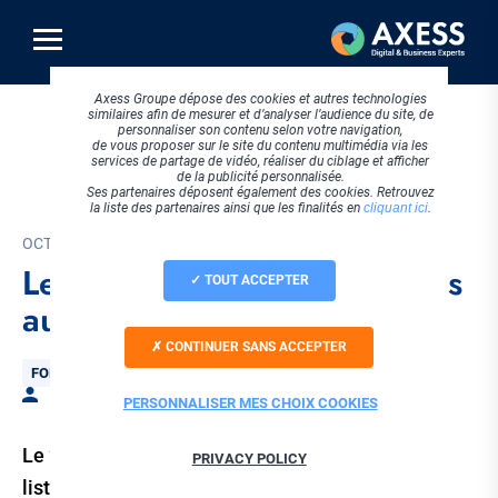
Aller
au
contenu
principal
Axess Groupe dépose des cookies et autres technologies
similaires afin de mesurer et d’analyser l’audience du site, de
personnaliser son contenu selon votre navigation,
de vous proposer sur le site du contenu multimédia via les
services de partage de vidéo, réaliser du ciblage et afficher
de la publicité personnalisée.
Ses partenaires déposent également des cookies. Retrouvez
la liste des partenaires ainsi que les finalités en
cliquant ici
.
OCTOBRE 2020
Les organismes certificateurs
TOUT ACCEPTER
autorisés par le COFRAC
CONTINUER SANS ACCEPTER
Thématique
FORMATION & EDUCATION
Par Céline GARDES
PERSONNALISER MES CHOIX COOKIES
Le 23 septembre 2019 a été publié la première
PRIVACY POLICY
liste des organismes certificateurs sur le site du