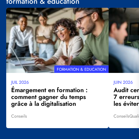
formation & education
Visuel
Visuel
principal
principal
THÉMATIQUE
FORMATION & EDUCATION
JUIL 2026
JUIN 2026
Date
Date
mise
mise
Émargement en formation :
Audit cer
à
à
comment gagner du temps
7 erreur
jour
jour
grâce à la digitalisation
les éviter
Conseils
Conseils
Qual
Tags
Tags