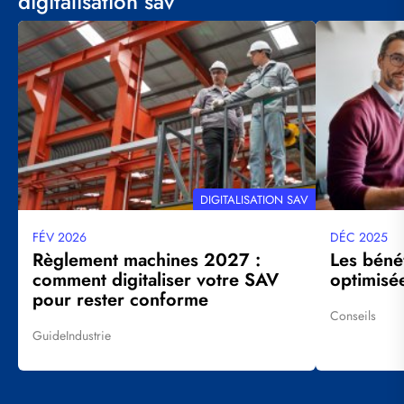
digitalisation sav
Visuel
Visuel
principal
principal
THÉMATIQUE
DIGITALISATION SAV
FÉV 2026
DÉC 2025
Date
Date
mise
mise
Règlement machines 2027 :
Les béné
à
à
comment digitaliser votre SAV
optimisé
jour
jour
pour rester conforme
Conseils
Tags
Guide
Industrie
Tags