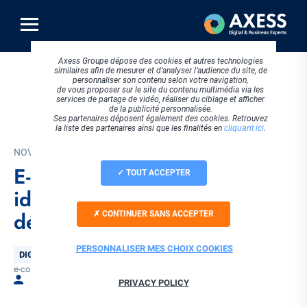
Aller
au
contenu
principal
Axess Groupe dépose des cookies et autres technologies
similaires afin de mesurer et d’analyser l’audience du site, de
personnaliser son contenu selon votre navigation,
de vous proposer sur le site du contenu multimédia via les
services de partage de vidéo, réaliser du ciblage et afficher
de la publicité personnalisée.
Ses partenaires déposent également des cookies. Retrouvez
la liste des partenaires ainsi que les finalités en
cliquant ici
.
NOVEMBRE 2021
E-commerce : la solution
TOUT ACCEPTER
idéale pour vos pièces
détachées ?
CONTINUER SANS ACCEPTER
PERSONNALISER MES CHOIX COOKIES
Thématique
DIGITALISATION SAV
e-commerce
Tags
Par Laura BELLET
PRIVACY POLICY