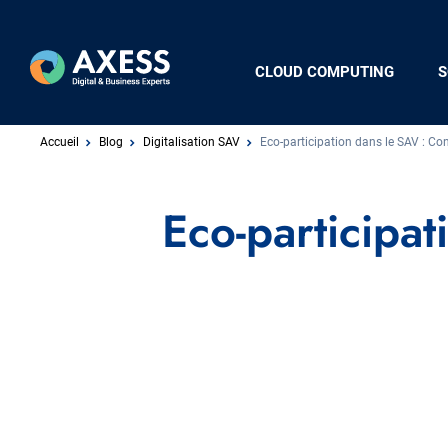
Aller
au
contenu
Navigation
CLOUD COMPUTING
S
principal
principale
Fil
Accueil
Blog
Digitalisation SAV
Eco-participation dans le SAV : Co
d'Ariane
Eco-participat