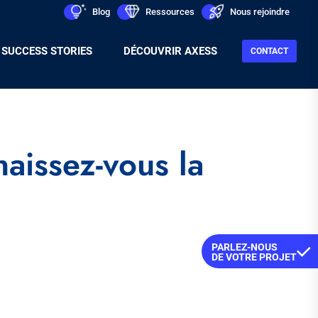
Men
icon
Blog
icon
Ressources
icon
Nous rejoindre
Sec
SUCCESS STORIES
DÉCOUVRIR AXESS
CONTACT
naissez-vous la
PARLEZ-NOUS
DE VOTRE PROJET