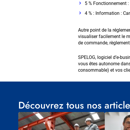
5 % Fonctionnement : s
4 % : Information : C
Autre point de la réglemen
visualiser facilement le 
de commande, règlement… 
SPELOG, logiciel d’e-busi
vous êtes autonome dans l
consommable) et vos clie
Découvrez tous nos articles
Visuel
Visuel
principal
principal