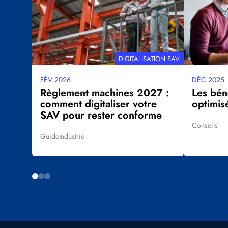
THÉMATIQUE
DIGITALISATION SAV
FÉV 2026
DÉC 2025
Date
Date
Règlement machines 2027 :
Les bén
mise
mise
comment digitaliser votre
optimis
à
à
SAV pour rester conforme
jour
jour
Conseils
Tags
Guide
Industrie
Tags