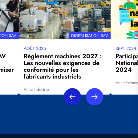
THÉMATIQUE
TION SAV
DIGITALISATION SAV
AOÛT 2025
SEPT 2024
Date
Date
AV
Règlement machines 2027 :
Particip
mise
mise
Les nouvelles exigences de
Nationa
à
à
miser
conformité pour les
2024
jour
jour
fabricants industriels
Actus
Evénem
Tags
Actus
Industrie
Tags