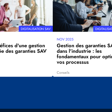
THÉMATIQUE
THÉMATIQUE
DIGITALISATION SAV
DIGITALISA
NOV 2025
Date
éfices d'une gestion
Gestion des garanties S
mise
ée des garanties SAV
dans l'industrie : les
à
fondamentaux pour opti
jour
vos processus
Conseils
Tags