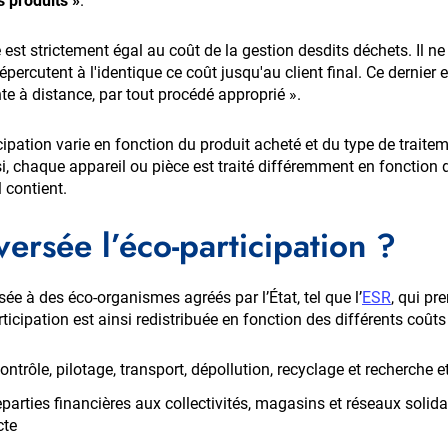
s produits »
.
 est strictement égal au coût de la gestion desdits déchets. Il ne 
épercutent à l'identique ce coût jusqu'au client final. Ce dernier e
te à distance, par tout procédé approprié ».
cipation varie en fonction du produit acheté et du type de traite
insi, chaque appareil ou pièce est traité différemment en fonction d
l contient.
versée l’éco-participation ?
rsée à des éco-organismes agréés par l’État, tel que l’
ESR
, qui pr
ticipation est ainsi redistribuée en fonction des différents coûts 
ontrôle, pilotage, transport, dépollution, recyclage et recherche
parties financières aux collectivités, magasins et réseaux solid
cte