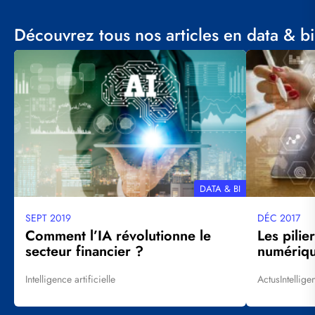
Découvrez tous nos articles en data & bi
Visuel
Visuel
principal
principal
THÉMATIQUE
DATA & BI
SEPT 2019
DÉC 2017
Date
Date
mise
mise
Comment l’IA révolutionne le
Les pilie
à
à
secteur financier ?
numérique
jour
jour
Intelligence artificielle
Actus
Intellige
Tags
Tags