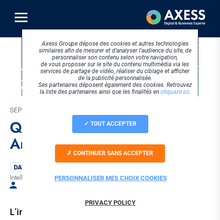
Aller
au
contenu
principal
Axess Groupe dépose des cookies et autres technologies
similaires afin de mesurer et d’analyser l’audience du site, de
personnaliser son contenu selon votre navigation,
de vous proposer sur le site du contenu multimédia via les
services de partage de vidéo, réaliser du ciblage et afficher
de la publicité personnalisée.
Ses partenaires déposent également des cookies. Retrouvez
la liste des partenaires ainsi que les finalités en
cliquant ici
.
SEPTEMBRE 2017
Qu’est-ce que l’Intelligence
TOUT ACCEPTER
Artificielle ?
CONTINUER SANS ACCEPTER
Thématique
DATA & BI
Intelligence artificielle
Tags
PERSONNALISER MES CHOIX COOKIES
Par Céline GARDES
PRIVACY POLICY
L’intelligence artificielle est la technologie