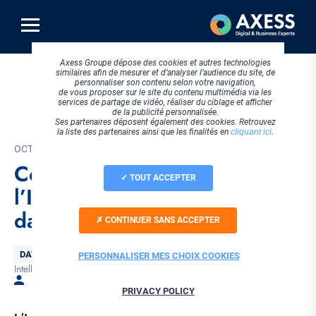
Aller
au
contenu
principal
Axess Groupe dépose des cookies et autres technologies
similaires afin de mesurer et d’analyser l’audience du site, de
personnaliser son contenu selon votre navigation,
de vous proposer sur le site du contenu multimédia via les
services de partage de vidéo, réaliser du ciblage et afficher
de la publicité personnalisée.
Ses partenaires déposent également des cookies. Retrouvez
la liste des partenaires ainsi que les finalités en
cliquant ici
.
OCTOBRE 2017
Comment se positionne
TOUT ACCEPTER
l’Internet des objets (IoT)
dans les entreprises ?
CONTINUER SANS ACCEPTER
Thématique
DATA & BI
PERSONNALISER MES CHOIX COOKIES
Intelligence artificielle
Tags
Par Laura BELLET
PRIVACY POLICY