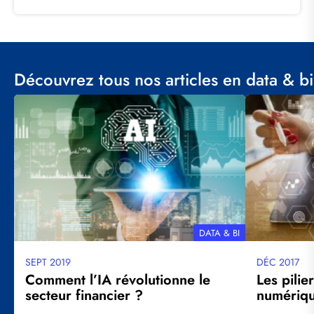
Découvrez tous nos articles en data & bi
Visuel
Visuel
principal
principal
THÉMATIQUE
DATA & BI
SEPT 2019
DÉC 2017
Date
Date
mise
mise
Comment l’IA révolutionne le
Les pilie
à
à
secteur financier ?
numérique
jour
jour