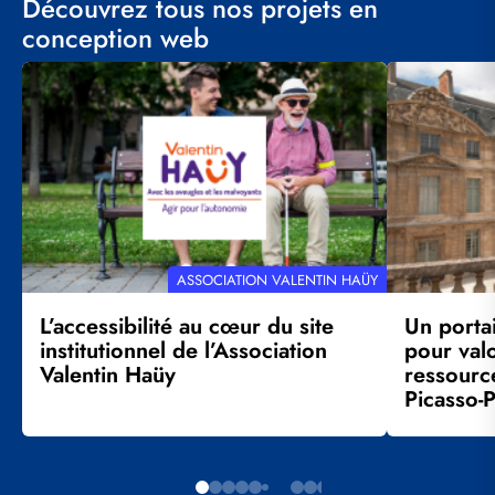
Découvrez tous nos projets en
conception web
Visuel
Visuel
principal
principal
RÉFÉRENCE
ASSOCIATION VALENTIN HAÜY
CLIENT
L’accessibilité au cœur du site
Un porta
institutionnel de l’Association
pour val
Valentin Haüy
ressourc
Picasso-P